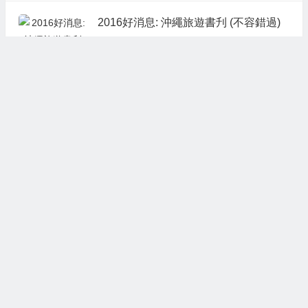
2016好消息: 沖繩旅遊書刋 (不容錯過)
02月16日
沖繩旅遊租車,入油小提示
02月16日
情人節香港住宿優惠
02月13日
情人節優惠碼放送—-新西蘭航空 2人同
行即減HK$3,000，6月前出發。
02月13日