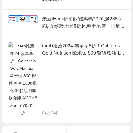
最新iHerb折扣碼/優惠碼2026,滿288享
7.8折 洗護用品6折起,暢銷品牌、抗氧優
04月28日
品享8折
iherb推薦2024-湊單享8折！California
Gold Nutrition 歐米伽 800 醫級魚油 10
00毫克 30粒魚明膠軟凝膠 ￥56.48 was
￥70.618折
04月24日