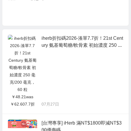
起,暢銷品牌、抗氧優品享8
折
iherb折扣碼2026-湊單7.7折！21st Cent
ury 氨基葡萄糖/軟骨素 初始濃度 250 毫
克/200 毫克，60 粒 ￥48.21was ￥62.6
07.7折
07月27日
[台灣專享] iHerb 滿NT$1800即減NT$3
00優惠碼
05月04日