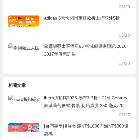
08/29
adidas 5天快閃指定鞋款折上折額外5折
06/18
希爾頓亞太區酒店65 折減價優惠預訂/2016-
2017年優惠訂住
12/23
相關文章
iherb折扣碼2026-湊單7.7折！21st Century
氨基葡萄糖/軟骨素 初始濃度 250 毫克/200
毫克，60 粒 ￥48.21was ￥62.607.7折
07/27
[台灣專享] iHerb 滿NT$1800即減NT$300優
惠碼