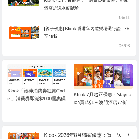
Klook 低至7折優惠：半島黃昏維港遊 / 人氣
酒店舒適水療體驗
06/11
[親子優惠] Klook 香港室內遊樂場通行證：低
至48折
06/06
Klook「旅神消費券狂賞Cod
Klook 7月超正優惠：Staycat
e 」消費券即減$2000優惠碼
ion買1送1＋澳門酒店77折
Klook 2026年8月獨家優惠：買一送一 /