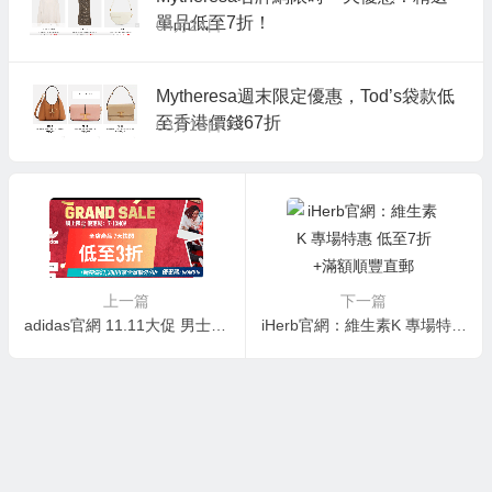
單品低至7折！
04月24日
Mytheresa週末限定優惠，Tod’s袋款低
至香港價錢67折
03月18日
上一篇
下一篇
adidas官網 11.11大促 男士運動鞋$19 小腰包$14 低至3折+曡7折 爆款上衣$9.8
iHerb官網：維生素K 專場特惠 低至7折+滿額順豐直郵