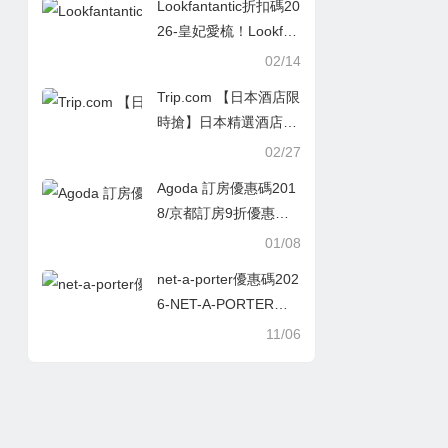
Lookfantantic折扣碼20
26-皇妃愛梳！Lookfan
tantic網購Tangle Teez
02/14
er限時67折！最平HK
Trip.com 【日本酒店限
$58入手！
時搶】日本精選酒店低
至2折
02/27
Agoda 訂房優惠碼201
8/京都訂房9折優惠碼
懶人包95折優惠碼
01/08
net-a-porter優惠碼202
6-NET-A-PORTER雙
十一優惠！限時精選78
11/06
折！