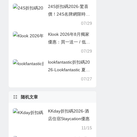
24S折扣碼2026-驚喜
價！24S名牌網限時9
折！Louis Vuitton 精選
07/29
熱賣袋款低至香港售價
Klook 2026年8月獨家
72折！
優惠：買一送一 / 低至
半價
07/29
lookfantastic折扣碼20
26-Lookfantastic 夏日
優惠低至65折優惠碼
07/27
随机文章
KKday折扣碼2026-酒
店住宿Staycation優惠
11/15