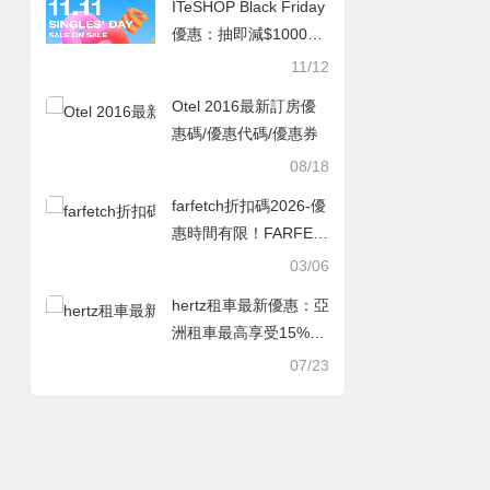
ITeSHOP Black Friday
件或以上享7折！
優惠：抽即減$1000！
每日可抽1次
11/12
Otel 2016最新訂房優
惠碼/優惠代碼/優惠券
08/18
farfetch折扣碼2026-優
惠時間有限！FARFET
CH 網定價有平＋8折優
03/06
惠！KENZO 男女春夏
hertz租車最新優惠：亞
靚衫低至香港45折！
洲租車最高享受15%折
扣
07/23