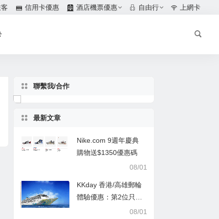
旅客
信用卡優惠
酒店機票優惠
自由行
上網卡
卡
聯繫我/合作
最新文章
Nike.com 9週年慶典
購物送$1350優惠碼
08/01
KKday 香港/高雄郵輪
體驗優惠：第2位只需
$1
08/01