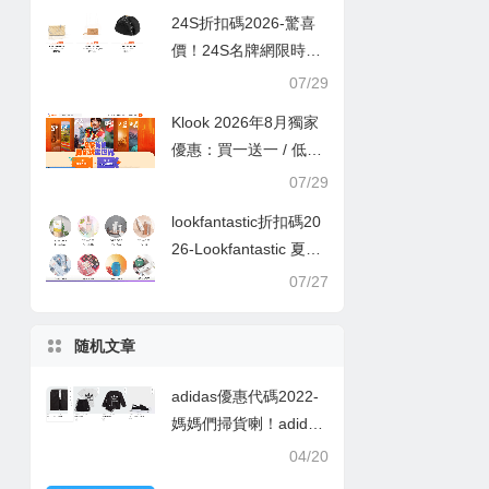
24S折扣碼2026-驚喜
價！24S名牌網限時9
折！Louis Vuitton 精選
07/29
熱賣袋款低至香港售價
Klook 2026年8月獨家
72折！
優惠：買一送一 / 低至
半價
07/29
lookfantastic折扣碼20
26-Lookfantastic 夏日
優惠低至65折優惠碼
07/27
随机文章
adidas優惠代碼2022-
媽媽們掃貨喇！adidas
官網限時優惠！精選人
04/20
氣童裝買2件享8折／3