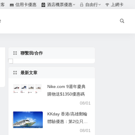
旅客
信用卡優惠
酒店機票優惠
自由行
上網卡
卡
聯繫我/合作
最新文章
Nike.com 9週年慶典
購物送$1350優惠碼
08/01
KKday 香港/高雄郵輪
體驗優惠：第2位只需
$1
08/01