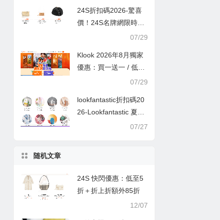
24S折扣碼2026-驚喜
價！24S名牌網限時9
折！Louis Vuitton 精選
07/29
熱賣袋款低至香港售價
Klook 2026年8月獨家
72折！
優惠：買一送一 / 低至
半價
07/29
lookfantastic折扣碼20
26-Lookfantastic 夏日
優惠低至65折優惠碼
07/27
随机文章
24S 快閃優惠：低至5
折＋折上折額外85折
12/07