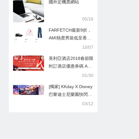
國外定機票網站
05/16
FARFETCH最新9折，
AMI熱賣男裝低至香港
價錢45折
10/07
美利亞酒店2018春節限
时訂酒店優惠券碼 APP
訂房91折優惠 3折優惠
01/30
專區
[獨家] KKday X Disney
巴黎迪士尼樂園快閃優
惠買1送1優惠
03/12