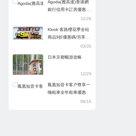
Agoda(雅高達)香港網
銀行信用卡訂房優惠 2
016.11最新
11/26
Klook 客路櫻花季全站
商品9折優惠碼/另享滿
額現折1,000元！交通/
03/20
行程體驗/WiFi等優惠/
日本京都暢游攻略
各大銀行信用卡友折扣
碼優惠
12/29
鳳凰知音卡客户尊享一
嗨租車全年租車優惠
06/15