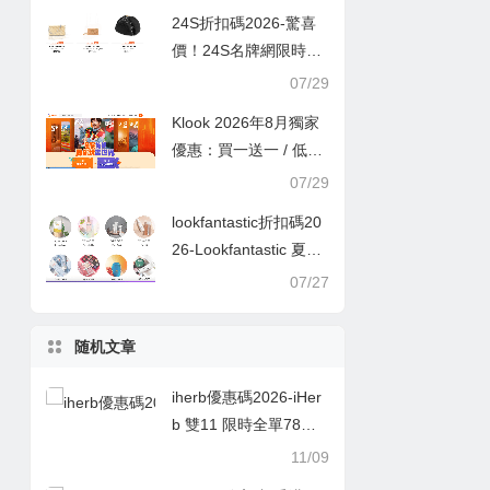
24S折扣碼2026-驚喜
價！24S名牌網限時9
折！Louis Vuitton 精選
07/29
熱賣袋款低至香港售價
Klook 2026年8月獨家
72折！
優惠：買一送一 / 低至
半價
07/29
lookfantastic折扣碼20
26-Lookfantastic 夏日
優惠低至65折優惠碼
07/27
随机文章
iherb優惠碼2026-iHer
b 雙11 限時全單78折
優惠碼
11/09