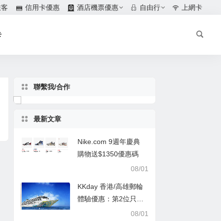
旅客
信用卡優惠
酒店機票優惠
自由行
上網卡
卡
聯繫我/合作
最新文章
Nike.com 9週年慶典
購物送$1350優惠碼
08/01
KKday 香港/高雄郵輪
體驗優惠：第2位只需
$1
08/01