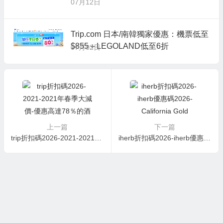
07月12日
Trip.com 日本/南韓獨家優惠：機票低至
$855＋LEGOLAND低至6折
07月02日
上一篇
下一篇
trip折扣碼2026-2021-2021年春季大減價-優惠高達78％的酒店預訂+ TWD30的優惠券！
iherb折扣碼2026-iherb優惠碼2026-California Gold Nutrition 維生素C 1000 毫克 60粒 ￥8.26嘗鮮價