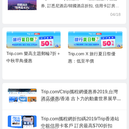
券, 訂悉尼酒店/韓國酒店折扣, 信用卡訂房優
惠
04/18
Trip.com 樂高主題郵輪7折＋
Trip.com X 旅行夏日祭優
中秋早鳥優惠
惠：低至半價
Trip.com/Ctrip攜程網優惠券2019,台灣
酒店優惠/香港 吉卜力的動畫世界展早
07月02日
鳥優惠/中銀信用卡優惠
Trip.com攜程網折扣碼2019/Trip香港站
中銀信用卡客戶 訂房最高$700折扣
06月04日