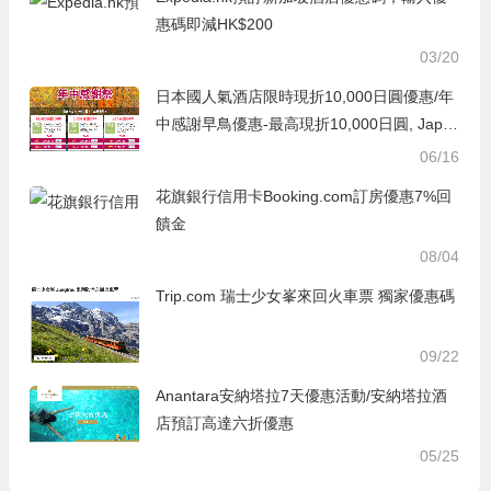
惠碼即減HK$200
03/20
日本國人氣酒店限時現折10,000日圓優惠/年
中感謝早鳥優惠-最高現折10,000日圓, Japa
nican-e路東瀛最新2019年中優惠券
06/16
花旗銀行信用卡Booking.com訂房優惠7%回
饋金
08/04
Trip.com 瑞士少女峯來回火車票 獨家優惠碼
09/22
Anantara安納塔拉7天優惠活動/安納塔拉酒
店預訂高達六折優惠
05/25