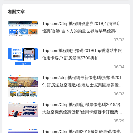
相關文章
Trip.com/Ctrip攜程網優惠券2019,台灣酒店
優惠/香港 吉卜力的動畫世界展早鳥優惠/中
銀信用卡優惠
07/02
Trip.com攜程網折扣碼2019/Trip香港站中銀
信用卡客戶 訂房最高$700折扣
06/04
Trip.com/ctrip攜程網最新優惠碼/折扣碼201
9, 訂房送航空哩數/香港迪士尼樂園票券優惠/
送漫遊數據儲值卡/中國大陸港澳台旅遊優惠/
06/03
酒店特賣場
Trip.com/Ctrip攜程網訂機票優惠碼2019/各
大航空機票優惠促銷/信用卡銀聯卡訂機票折
扣碼
05/29
Trip.com/Ctrip攜程網2019最新優惠碼/優惠