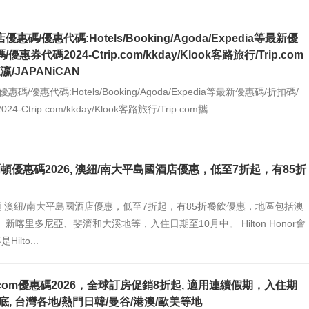
優惠碼/優惠代碼:Hotels/Booking/Agoda/Expedia等最新優
優惠券代碼2024-Ctrip.com/kkday/Klook客路旅行/Trip.com
瀛/JAPANiCAN
惠碼/優惠代碼:Hotels/Booking/Agoda/Expedia等最新優惠碼/折扣碼/
-Ctrip.com/kkday/Klook客路旅行/Trip.com攜...
n希爾頓優惠碼2026, 澳紐/南大平島國酒店優惠，低至7折起，有85折
希爾頓 澳紐/南大平島國酒店優惠，低至7折起，有85折餐飲優惠，地區包括澳
新喀里多尼亞、斐濟和大溪地等，入住日期至10月中。 Hilton Honor會
ilto...
ng.com優惠碼2026，全球訂房促銷8折起, 適用連續假期，入住期
底, 台灣各地/熱門日韓/曼谷/港澳/歐美等地