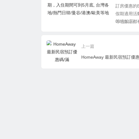
訂房優惠的B
假期適用活
等地飯店都有
03月11日
上一篇