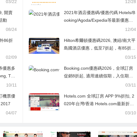
dia折扣碼-booking hotel優惠碼,ctrip
03/22
12/28
訂房優惠代碼,永安旅遊優惠碼021-ex
, 開賣
2021年酒店優惠碼/優惠代碼:Hotels/B
pedia折扣碼2026-booking hotel優惠
活動
ooking/Agoda/Expedia等最新優惠碼/
碼,ctrip訂房優惠代碼,永安旅遊優惠碼
折扣碼/優惠券代碼2024-Ctrip.com/kk
08/24
12/04
day/Klook客路旅行/Trip.com 攜程/e路
額外86折
Hilton希爾頓優惠碼2026, 澳紐/南大平
東瀛/JAPANiCAN
島國酒店優惠，低至7折起，有85折餐
飲優惠
02/09
03/15
費券優惠多
Booking.com優惠碼2026，全球訂房
ng, Tsi
促銷8折起, 適用連續假期，入住期間
ckage10月
可到5月底, 台灣各地/熱門日韓/曼谷/
10/11
03/11
悅酒店住
港澳/歐美等地
預訂機票優
Hotels.com 全球訂房 APP 9%折扣, 2
惠碼/zuji信用卡訂房優惠代碼 2017
020年台灣/香港 Hotels.com最新折扣
碼/各大銀行信用卡優惠碼
04/07
03/10