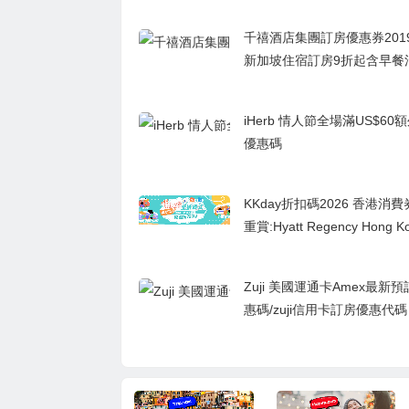
千禧酒店集團訂房優惠券2019
新加坡住宿訂房9折起含早餐
iHerb 情人節全場滿US$60
優惠碼
KKday折扣碼2026 香港消
重賞:Hyatt Regency Hong Ko
m Shui Tsui Staycation pa
11日優惠預告,香港尖沙咀凱
Zuji 美國運通卡Amex最新
宿,低至27折優惠