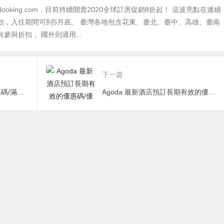
ooking.com，目前持續開賣2020全球訂房促銷8折起！ 這波亮點在連續
動，入住期間可到5月底。 臺灣各地包含花東、臺北、臺中、高雄、臺南
參與折扣， 國外則適用...
下一篇
HomeAway 最新民宿預訂優惠碼/滿HK$3,100減HK$116優惠
Agoda 最新酒店預訂長期有效的優惠碼/優惠折扣代碼推薦