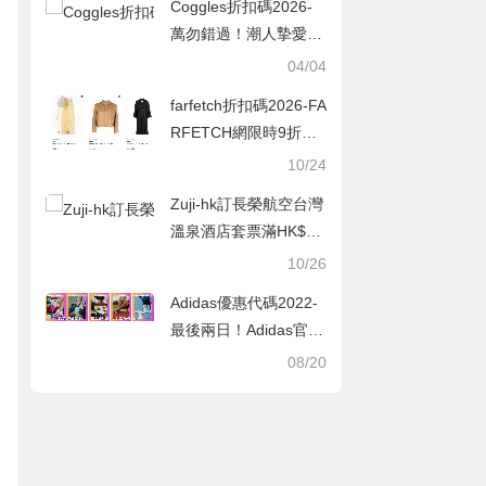
Coggles折扣碼2026-
卡優惠碼
萬勿錯過！潮人摯愛KE
NZO 精選款式限時65
04/04
折！人氣男女單品低至
farfetch折扣碼2026-FA
香港售價46折！
RFETCH網限時9折，
抵買名牌衫款推介！
10/24
Zuji-hk訂長榮航空台灣
溫泉酒店套票滿HK$3,
000即減HK$400優惠
10/26
碼
Adidas優惠代碼2022-
最後兩日！Adidas官網
低至5折+額外5折！
08/20