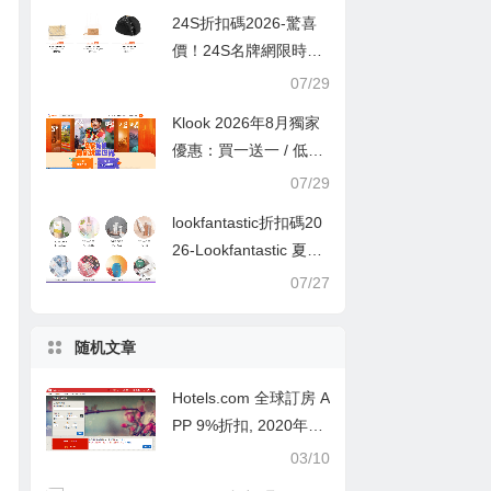
24S折扣碼2026-驚喜
價！24S名牌網限時9
折！Louis Vuitton 精選
07/29
熱賣袋款低至香港售價
Klook 2026年8月獨家
72折！
優惠：買一送一 / 低至
半價
07/29
lookfantastic折扣碼20
26-Lookfantastic 夏日
優惠低至65折優惠碼
07/27
随机文章
Hotels.com 全球訂房 A
PP 9%折扣, 2020年台
灣/香港 Hotels.com最
03/10
新折扣碼/各大銀行信用