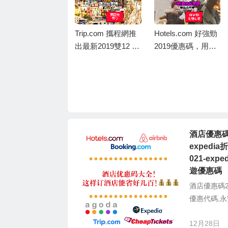
Trip.com 攜程網推
Hotels.com 好強勁
出最新2019雙12 酒
2019優惠碼，用銀
店優惠碼，東亞卡
聯信用卡訂酒店，
訂酒店連稅滿 HK
即享8折優惠，儲到
$5,000減 HK$50
Welcome Rewards
洲際酒店集團IHG
0，相當於9折優惠
10晚送1晚
限時優惠，預訂集
團旗下酒店低至75
折，優惠涵蓋全
酒店優惠碼2
球，IHG Rewards
expedi
Club會員才有75
021-exp
折、非會員只有8折
遊優惠碼
酒店優惠碼202
優惠代碼,永
12月28日