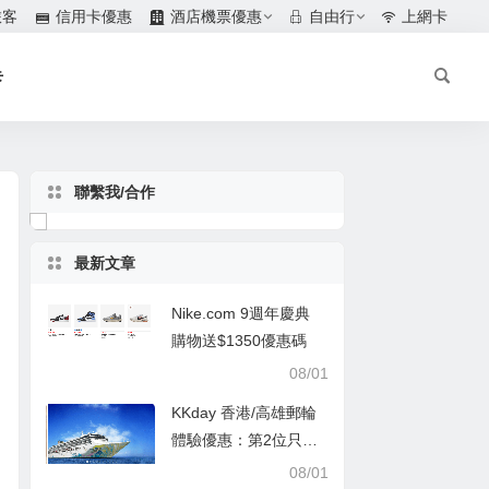
旅客
信用卡優惠
酒店機票優惠
自由行
上網卡
卡
聯繫我/合作
最新文章
Nike.com 9週年慶典
購物送$1350優惠碼
08/01
KKday 香港/高雄郵輪
體驗優惠：第2位只需
$1
08/01