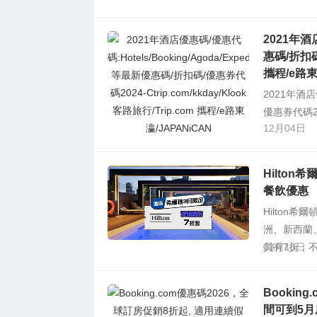
2021年酒店
惠碼/折扣碼/
攜程/e路東
2021年酒店優
優惠券代碼2024
12月04日
Hilto
餐飲優惠
Hilton
洲、新西蘭、
員有7折，不是H
03月15日
Booki
間可到5月