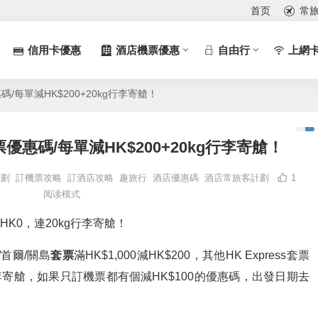
首页
常
信用卡優惠
酒店機票優惠
自由行
上網
優惠碼/每單減HK$200+20kg行李寄艙！
s套票優惠碼/每單減HK$200+20kg行李寄艙！
計劃
訂機票攻略
訂酒店攻略
趣旅行
酒店優惠碼
酒店常旅客計劃
1
阅读模式
首爾/關島
套票
滿HK$1,000減HK$200，其他HK Express套票
行李寄艙，如果只訂機票都有個減HK$100的優惠碼，出發日期去