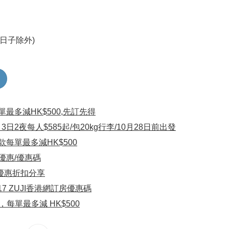
份日子除外)
單最多減HK$500,先訂先得
日2夜每人$585起/包20kg行李/10月28日前出發
款每單最多減HK$500
票優惠/優惠碼
店優惠折扣分享
017 ZUJI香港網訂房優惠碼
每單最多減 HK$500