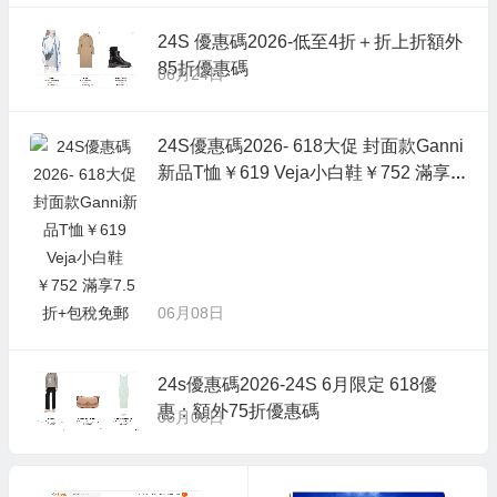
24S 優惠碼2026-低至4折＋折上折額外
85折優惠碼
06月24日
24S優惠碼2026- 618大促 封面款Ganni
新品T恤￥619 Veja小白鞋￥752 滿享7.
5折+包稅免郵
06月08日
24s優惠碼2026-24S 6月限定 618優
惠：額外75折優惠碼
06月06日