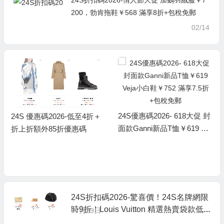
200，勃肯拖鞋￥568 滿享8折+包稅免郵
02/14
24S優惠碼2026- 618大促 封
24S 優惠碼2026-低至4折＋
面款Ganni新品T恤￥619 Vej
折上折額外85折優惠碼
a小白鞋￥752 滿享7.5折+包
稅免郵
24S折扣碼2026-驚喜價！24S名牌網限
時9折！Louis Vuitton 精選熱賣袋款低
07月29日
至香港售價72折！