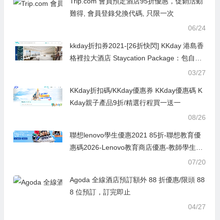
Trip.com 會員預定酒店95折優惠，促銷活動
難得, 會員登錄兌換代碼, 只限一次
06/24
kkday折扣券2021-[26折快閃] KKday 港島香
格裡拉大酒店 Staycation Package：包自助
早晚餐＋下午茶禮盒
03/27
KKday折扣碼/KKday優惠券 KKday優惠碼 K
Kday親子產品9折/精選行程買一送一
08/26
聯想lenovo學生優惠2021 85折-聯想教育優
惠碼2026-Lenovo教育商店優惠-教師學生購
機 最高省 $22,000
07/20
Agoda 全線酒店預訂額外 88 折優惠/限頭 88
8 位預訂，訂完即止
04/27