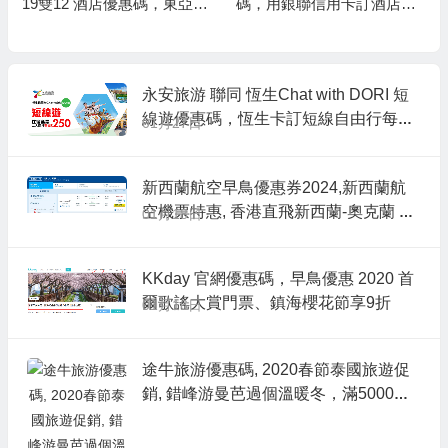
19雙12 酒店優惠碼，東亞卡
碼，用銀聯信用卡訂酒店，
訂酒店連稅滿 HK$5,000減 H
即享8折優惠，儲到Welcom
K$500，相當於9折優惠
e Rewards 10晚送1晚
永安旅游 聯同 恆生Chat with DORI 短
線遊優惠碼，恆生卡訂短線自由行每單
01月27日
減HK$250，澳門自由行/船飛+酒店2日
1夜 每人連稅HK$594起
新西蘭航空早鳥優惠券2024,新西蘭航
空機票特惠, 香港直飛新西蘭-奧克蘭 H
01月18日
K$3,330起
KKday 官網優惠碼，早鳥優惠 2020 首
爾歌謠大賞門票、鎮海櫻花節享9折
01月16日
途牛旅游優惠碼, 2020春節泰國旅遊促
銷, 錯峰游曼芭過個溫暖冬，滿5000元
減100元