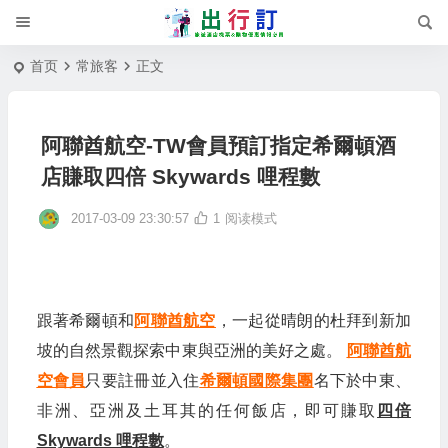
首页
常旅客
正文
阿聯酋航空-TW會員預訂指定希爾頓酒
店賺取四倍 Skywards 哩程數
2017-03-09 23:30:57
1
阅读模式
跟著希爾頓和
阿聯酋航空
，一起從晴朗的杜拜到新加
坡的自然景觀探索中東與亞洲的美好之處。
阿聯酋航
空會員
只要註冊並入住
希爾頓國際集團
名下於中東、
非洲、亞洲及土耳其的任何飯店，即可賺取
四倍
Skywards 哩程數
。