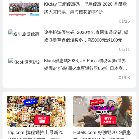
KKday 官網優惠碼，早鳥優惠 2020 首爾歌
謠大賞門票、鎮海櫻花節享9折
01/16
途牛旅游優惠碼, 2020春節泰國旅遊促銷, 錯
峰游曼芭過個溫暖冬，滿5000元減100元
01/11
Klook優惠碼2026, JR Passc贈現金券/世界
樂園94折/歐洲火車票通行證85折, 日本商品
滿3,888現折400/韓國商品滿2,888現折300
01/08
Trip.com 攜程網推出最新20
Hotels.com 好強勁2019優惠