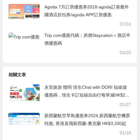
Agoda 7月訂房優惠券2018-agoda訂港臺外
國酒店折扣券/agoda APP訂房優惠
07/24
Trip.com優惠代碼：房價Staycation＋酒店半
價優惠碼
04/20
相關文章
永安旅游 聯同 恆生Chat with DORI 短線遊
優惠碼，恆生卡訂短線自由行每單減HK$25
0，澳門自由行/船飛+酒店2日1夜 每人連稅H
01/27
K$594起
新西蘭航空早鳥優惠券2024,新西蘭航空機票
特惠, 香港直飛新西蘭-奧克蘭 HK$3,330起
01/18