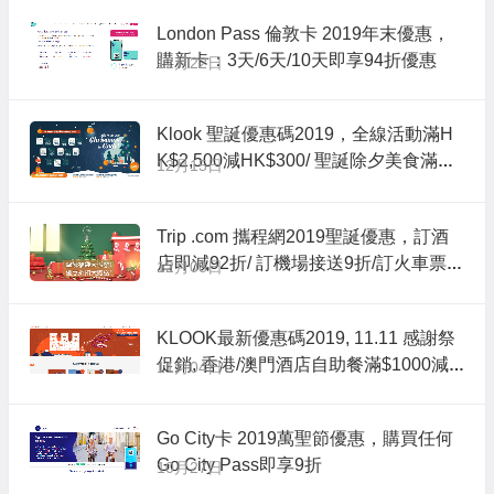
London Pass 倫敦卡 2019年末優惠，
購新卡：3天/6天/10天即享94折優惠
12月22日
Klook 聖誕優惠碼2019，全線活動滿H
K$2,500減HK$300/ 聖誕除夕美食滿HK
12月15日
$2,000享8折
Trip .com 攜程網2019聖誕優惠，訂酒
店即減92折/ 訂機場接送9折/訂火車票即
12月08日
減$15/租車即95折/訂當地遊玩樂即減$2
0
KLOOK最新優惠碼2019, 11.11 感謝祭
促銷, 香港/澳門酒店自助餐滿$1000減
11月04日
$200,指定YSIM 8折優惠, 新用戶購買旅
遊活動滿$300即減$35
Go City卡 2019萬聖節優惠，購買任何
Go City Pass即享9折
10月27日