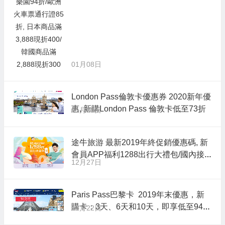
01月08日
London Pass倫敦卡優惠券 2020新年優
惠, 新購London Pass 倫敦卡低至73折
01月08日
途牛旅游 最新2019年終促銷優惠碼, 新
會員APP福利1288出行大禮包/國內接
12月27日
送機滿減券50元/包車25元優惠券/國際
酒店滿減券40元
Paris Pass巴黎卡 2019年末優惠，新
購卡：3天、6天和10天，即享低至94折
12月22日
優惠