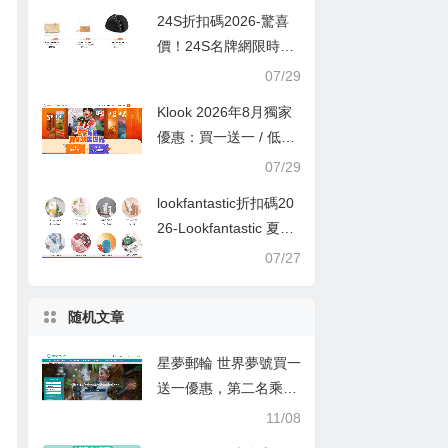
24S折扣碼2026-驚喜
價！24S名牌網限時9
折！Louis Vuitton 精選
07/29
熱賣袋款低至香港售價
Klook 2026年8月獨家
72折！
優惠：買一送一 / 低至
半價
07/29
lookfantastic折扣碼20
26-Lookfantastic 夏日
優惠低至65折優惠碼
07/27
随机文章
星夢郵輪 世界夢號買一
送一優惠，第二名乘客
可免基本船費，四名乘
11/08
客入住同一房間，均可