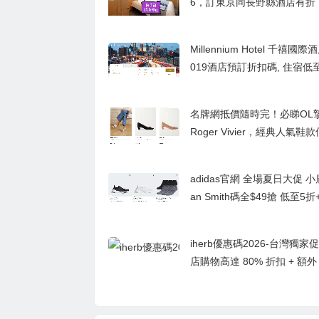
6，訂東京同長野縣酒店有折
達17折/長野縣有5折
Millennium Hotel 千禧國
019酒店預訂折扣碼, 住宿低
名牌網抵價隨時完！必睇OL
Roger Vivier，經典人氣
售價79折！
adidas官網 全場夏日大促 小
an Smith碼全$49搶 低至5
+包郵
iherb優惠碼2026-台灣獨家促
店購物高達 80% 折扣 + 額外 
扣