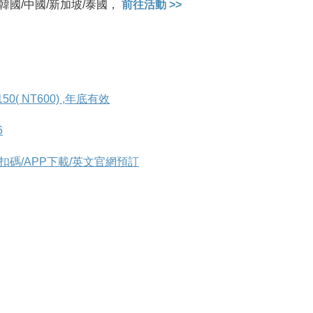
韓國/中國/新加坡/泰國，
前往活動 >>
( NT600) ,年底有效
6
 折扣碼/APP下載/英文官網預訂