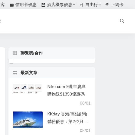
旅客
信用卡優惠
酒店機票優惠
自由行
上網卡
卡
聯繫我/合作
最新文章
Nike.com 9週年慶典
購物送$1350優惠碼
08/01
KKday 香港/高雄郵輪
體驗優惠：第2位只需
$1
08/01