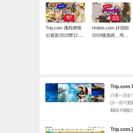
Trip.com 攜程網推
Hotels.com 好強勁
出最新2019雙12 酒
2019優惠碼，用銀
店優惠碼，東亞卡
聯信用卡訂酒店，
訂酒店連稅滿 HK
即享8折優惠，儲到
$5,000減 HK$50
Welcome Rewards
洲際酒店集團IHG
0，相當於9折優惠
10晚送1晚
限時優惠，預訂集
團旗下酒店低至75
折，優惠涵蓋全
Trip.c
球，IHG Rewards
只要一證在
Club會員才有75
訪一眾可愛
折、非會員只有8折
點玩？就點
06月16日
Trip.c