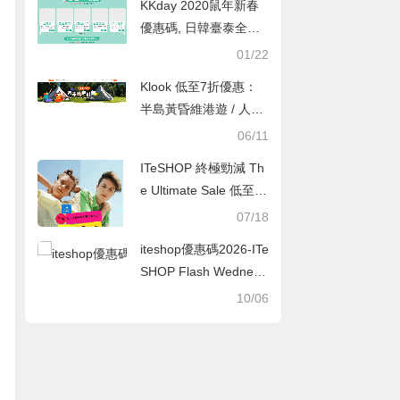
KKday 2020鼠年新春
享有低至免基本船費優
優惠碼, 日韓臺泰全線
惠
買滿HKD800減HKD50/
01/22
購買香港指定產品滿H
Klook 低至7折優惠：
KD250減HKD30/歐美
半島黃昏維港遊 / 人氣
澳紐指定產品低至8折
酒店舒適水療體驗
06/11
ITeSHOP 終極勁減 Th
e Ultimate Sale 低至2
折優惠＋扭蛋送高達$1
07/18
0000折扣！
iteshop優惠碼2026-ITe
SHOP Flash Wednesd
ay 低至6折＋額外9折
10/06
優惠碼