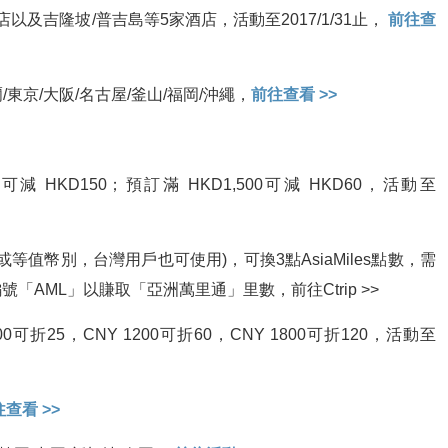
及吉隆坡/普吉島等5家酒店，活動至2017/1/31止，
前往查
東京/大阪/名古屋/釜山/福岡/沖繩，
前往查看 >>
減 HKD150；預訂滿 HKD1,500可減 HKD60，活動至
等值幣別，台灣用戶也可使用)，可換3點AsiaMiles點數，需
AML」以賺取「亞洲萬里通」里數，前往Ctrip >>
0可折25，CNY 1200可折60，CNY 1800可折120，活動至
查看 >>