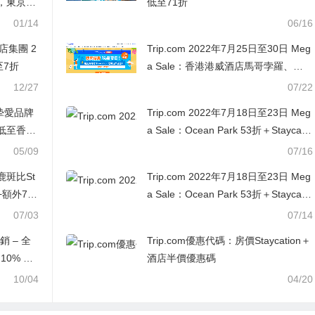
，東京高
低至71折
01/14
06/16
際酒店集團 2
Trip.com 2022年7月25日至30日 Meg
至7折
a Sale：香港港威酒店馬哥孛羅、英
皇駿景酒店等包兩餐HK$1,060起；馬
12/27
07/22
灣酒店東南亞主題Buffet親子優惠人均
摯愛品牌
Trip.com 2022年7月18日至23日 Meg
低至HK$270
鞋款低至香港
a Sale：Ocean Park 53折＋Staycatio
n優惠＋中銀信用卡/MasterCard優惠
05/09
07/16
鹿斑比St
Trip.com 2022年7月18日至23日 Meg
折+額外7折
a Sale：Ocean Park 53折＋Staycatio
n優惠＋中銀信用卡/MasterCard優惠
07/03
07/14
銷 – 全
Trip.com優惠代碼：房價Staycation＋
10% 折
酒店半價優惠碼
10/04
04/20