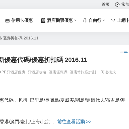
首页
常
信用卡優惠
酒店機票優惠
自由行
上網
/優惠折扣碼 2016.11
最新優惠代碼/優惠折扣碼 2016.11
APP訂酒店優惠
訂酒店攻略
酒店優惠碼
酒店常旅客計劃
阅读模式
碼，包括: 巴里島/長灘島/夏威夷/關島/馬爾代夫/布吉島/塞
港/澳門/臺北/上海/北京 ，
前往查看活動 >>