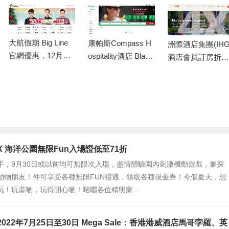
大航假期 Big Line
康帕斯Compass H
洲際酒店集團(IHG)
官網優惠，12月逢
ospitality酒店 Black
酒店會員訂房折扣,
周六出發指定團號
Friday & Cyber Mo
IHG 2019黑五限時
免一天小費/新春出
nday預訂優惠，預
7-75折優惠
行早報名最高勁減
定泰國/馬來西亞和
HK$100
英國地區康帕斯酒
店即享低至55折
om X 海洋公園無限Fun入場證低至71折
手，9月30日或以前均可無限次入場，盡情體驗園內刺激機動遊戲，兼探
動物朋友！仲可享受各種無限FUN禮遇，領取各種現金券！今個夏天，想
玩！玩盡啲，玩得開心啲！啱曬各位精明家...
om 2022年7月25日至30日 Mega Sale：香港港威酒店馬哥孛羅、英