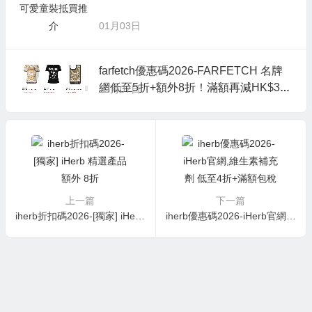
01月03日
farfetch優惠碼2026-FARFETCH 名牌
網低至5折+額外8折！滿額再減HK$30
12月07日
0！Moschino 人氣時尚單品推介
上一篇
下一篇
iherb折扣碼2026-[獨家] iHerb 精選產品額外 8折
iherb優惠碼2026-iHerb官網,維生素補充劑 低至4折+滿額包稅直郵