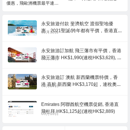
優惠，飛歐洲機票最平連稅
號免一天小費/新春出行早報
二千五起, 包機上餐飲及12k
名最高勁減HK$100
g手提行李
永安旅遊付款 斐濟航空 渡假聖地優
惠，2021聖誕/跨年都有平價，香港直
03月12日
航 斐濟-楠迪來回機票HK$3,150起(連稅
HK$4,256), 出發截止到2021年1月底
永安旅游訂加航 飛三藩市有平價，香港
飛三藩市 HK$1,990(連稅HK$3,628), 出
03月11日
發日期去到11月底前
永安旅遊訂 澳航 新西蘭機票特價，香
港 直航 新西蘭 HK$3,170起，連稅奧克
03月10日
蘭/基督城 HK$3,926起, 出發日期至12
月中前
Emirates 阿聯酋航空機票促銷, 香港直
飛杜拜 HK$1,125起(連稅HK$2,889)
03月10日