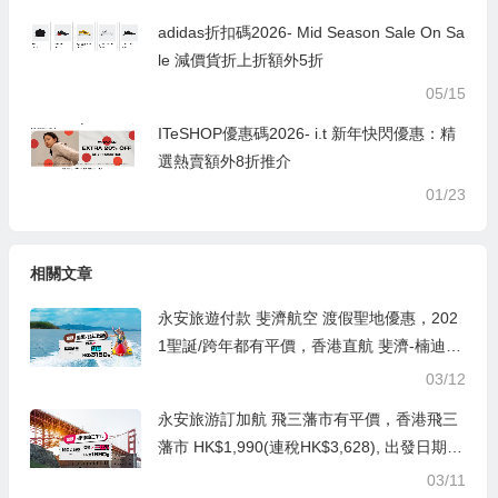
adidas折扣碼2026- Mid Season Sale On Sa
le 減價貨折上折額外5折
05/15
ITeSHOP優惠碼2026- i.t 新年快閃優惠：精
選熱賣額外8折推介
01/23
相關文章
永安旅遊付款 斐濟航空 渡假聖地優惠，202
1聖誕/跨年都有平價，香港直航 斐濟-楠迪來
回機票HK$3,150起(連稅HK$4,256), 出發截
03/12
止到2021年1月底
永安旅游訂加航 飛三藩市有平價，香港飛三
藩市 HK$1,990(連稅HK$3,628), 出發日期去
到11月底前
03/11