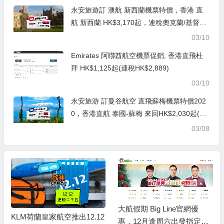
永安旅遊訂 澳航 新西蘭機票特價，香港 直
航 新西蘭 HK$3,170起，連稅奧克蘭/基督城
HK$3,926起, 出發日期至12月中前
03/10
Emirates 阿聯酋航空機票促銷, 香港直飛杜
拜 HK$1,125起(連稅HK$2,889)
03/10
永安旅游 訂曼谷航空 直飛蘇梅機票特價202
0，香港直航 泰國-蘇梅 來回HK$2,030起(連
稅HK$2,890)
03/08
大航假期 Big Line官網優
KLM荷蘭皇家航空推出12.12
惠，12月逢周六出發指定團