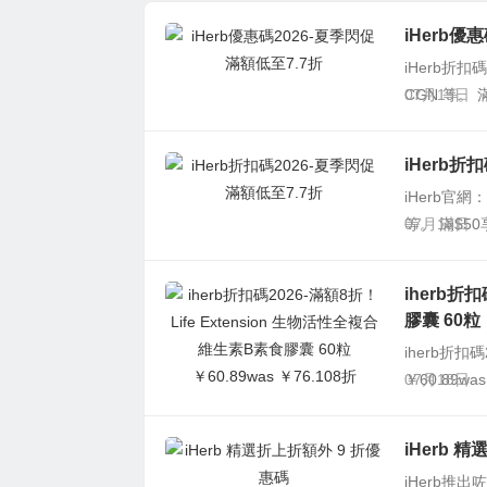
維生素B素食膠囊 6
iHerb優
0粒 ￥60.89was
iHerb折扣
￥76.108折
CGN 等。 
07月19日
iHerb折
iHerb官網
等。 滿$50
07月18日
iherb折
膠囊 60粒 
iherb折扣
￥60.89was
07月18日
iHerb 
iHerb推出咗