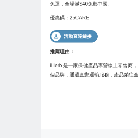
免運，全場滿$40免郵中國。
優惠碼：
25CARE
活動直達鏈接
推薦理由：
iHerb 是一家保健產品專營線上零售商，成
個品牌，通過直郵運輸服務，產品銷往全