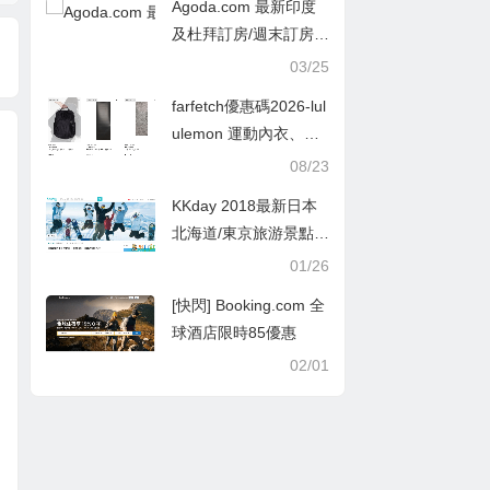
Agoda.com 最新印度
及杜拜訂房/週末訂房/
半價酒店預訂優惠推薦
03/25
farfetch優惠碼2026-lul
ulemon 運動內衣、瑜
伽褲、連體衣穿搭推薦
08/23
8折+定價優勢
KKday 2018最新日本
北海道/東京旅游景點優
惠門票訂購推薦
01/26
[快閃] Booking.com 全
球酒店限時85優惠
02/01