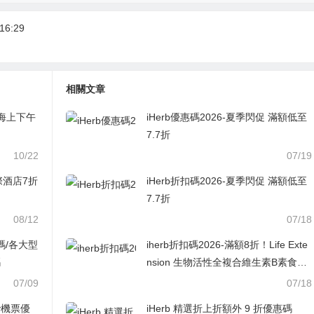
16:29
相關文章
「海上下午
iHerb優惠碼2026-夏季閃促 滿額低至
7.7折
10/22
07/19
洲際酒店7折
iHerb折扣碼2026-夏季閃促 滿額低至
7.7折
08/12
07/18
碼/各大型
iherb折扣碼2026-滿額8折！Life Exte
碼
nsion 生物活性全複合維生素B素食膠
囊 60粒 ￥60.89was ￥76.108折
07/09
07/18
day機票優
iHerb 精選折上折額外 9 折優惠碼