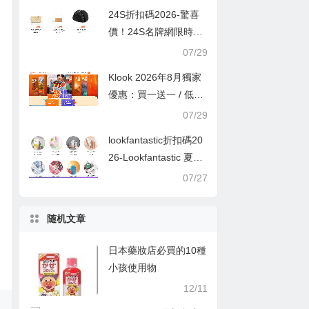
24S折扣碼2026-驚喜
價！24S名牌網限時9
折！Louis Vuitton 精選
07/29
熱賣袋款低至香港售價
Klook 2026年8月獨家
72折！
優惠：買一送一 / 低至
半價
07/29
lookfantastic折扣碼20
26-Lookfantastic 夏日
優惠低至65折優惠碼
07/27
随机文章
日本藥妝店必買的10種
小孩使用物
12/11