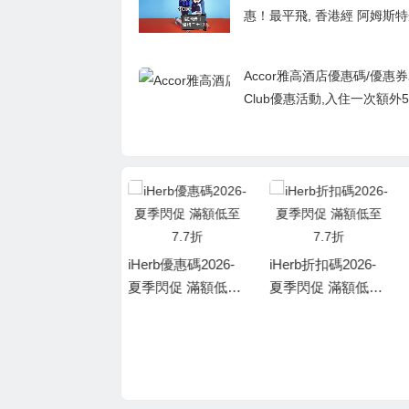
惠！最平飛, 香港經 阿姆斯特
轉飛歐洲 HK$800起
Accor雅高酒店優惠碼/優惠券2
Club優惠活動,入住一次額外5
積分/兩次2,500 分/入住三次得 
分 (相等於120 歐元)
iHerb優惠碼2026-
iHerb折扣碼2026-
夏季閃促 滿額低至
夏季閃促 滿額低至
7.7折
7.7折
iherb折扣碼2026-滿
額8折！Life Extensi
on 生物活性全複合