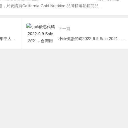
要購買California Gold Nutrition 品牌精選熱銷商品...
下一篇
farfetch折扣碼2026-Farfetch 年中大促 Ambush衞衣$166，麥昆厚底高幫鞋$450 低至3折 Birkenstock涼鞋$55
小ck優惠代碼2022-9.9 Sale 2021 – 台灣用戶高達 50% + 額外 10% 的驚人節省