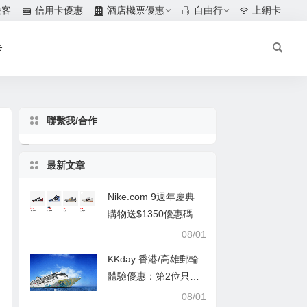
旅客
信用卡優惠
酒店機票優惠
自由行
上網卡
卡
聯繫我/合作
最新文章
Nike.com 9週年慶典
購物送$1350優惠碼
08/01
KKday 香港/高雄郵輪
體驗優惠：第2位只需
$1
08/01