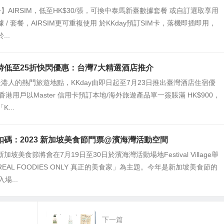
AIRSIM，低至HK$30/張，可換中泰馬新臺數據套餐 或自訂選取享用
 / 套餐，AIRSIM更可重複使用 於KKday預訂SIM卡，落機即插即用，
..
限時低至25折快閃優惠：台灣7大精選酒店推介
港人的熱門旅遊地點，KKday由即日起至7月23日推出臺灣酒店住宿優
ay香港用戶以Master 信用卡預訂本地/海外旅遊產品單一簽賬滿 HK$900，
...
折扣碼：2023 新加坡美食節門票@濱海灣活動空間
坡美食節將會在7月19日至30日於濱海灣活動場地Festival Village舉
EAL FOODIES ONLY 真正的美食家」為主題。今年是新加坡美食節的
場...
下一篇