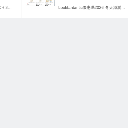
farfetch優惠碼2026-FARFETCH 3天快閃 限時升級 Final Sale 低至15折＋額外8折
Lookfantantic優惠碼2026-冬天滋潤好推介！Lookfantantic快閃75折！美國護膚品牌Aveeno超級抵！低至香港45折！