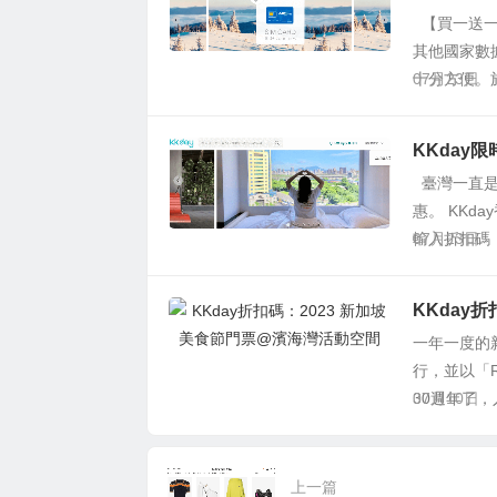
【買一送一】
其他國家數據
十分方便。於.
07月23日
KKday
臺灣一直是
惠。 KKd
輸入折扣碼「K
07月23日
KKday
一年一度的新加
行，並以「R
30週年了，入
07月10日
上一篇