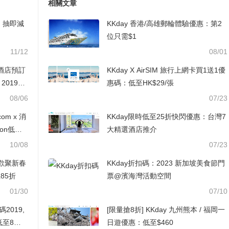
相關文章
優惠：抽即減
KKday 香港/高雄郵輪體驗優惠：第2
位只需$1
11/12
08/01
y 酒店預訂
KKday X AirSIM 旅行上網卡買1送1優
, 2019七
惠碼：低至HK$29/張
08/06
07/23
com x 消
KKday限時低至25折快閃優惠：台灣7
ion低至8
大精選酒店推介
10/08
07/23
KKday折扣碼：2023 新加坡美食節門
85折
票@濱海灣活動空間
01/30
07/10
2019,
[限量搶8折] KKday 九州熊本 / 福岡一
至8折,
日遊優惠：低至$460