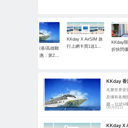
優悅會會員有額外惠享95折
KKday X AirSIM 旅
KKday限時低至25
行上網卡買1送1優
KKday 香港/高雄郵
折快閃優惠：台灣7
惠碼：低至HK$29/
輪體驗優惠：第2位
大精選酒店推介
張
只需$1
KKday
名勝世界壹號
及擁有各種
廳 – 位於6
08月01日
KKday 