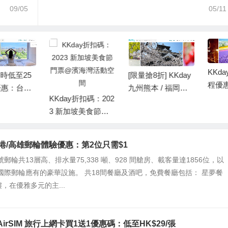
09/05
05/11
KKday 快閃日本行
[限量搶8折] KKday
程優惠：低至8折 /
九州熊本 / 福岡一
買1送1
KKday折扣碼：202
日遊優惠：低至$46
3 新加坡美食節門
0
票@濱海灣活動空
間
 香港/高雄郵輪體驗優惠：第2位只需$1
郵輪共13層高、排水量75,338 噸、928 間艙房、載客量達1856位，以
國際郵輪應有的豪華設施。 共18間餐廳及酒吧，免費餐廳包括： 星夢餐
樓，在優雅多元的主...
X AirSIM 旅行上網卡買1送1優惠碼：低至HK$29/張