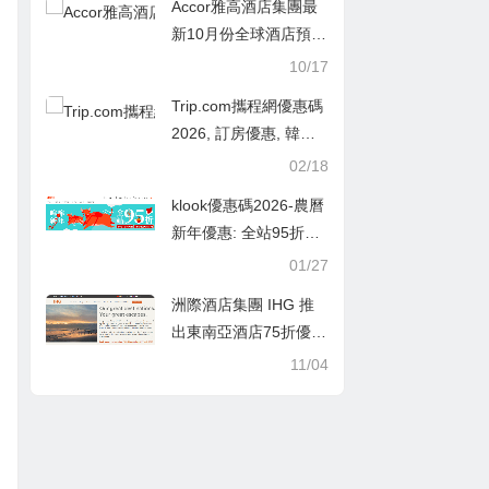
Accor雅高酒店集團最
瑞典都抵！可暑假出發
新10月份全球酒店預訂
大促销6折起
10/17
Trip.com攜程網優惠碼
2026, 訂房優惠, 韓國
冬日遊訂房促銷最高現
02/18
折920元！
klook優惠碼2026-農曆
新年優惠: 全站95折，
最高折$100
01/27
洲際酒店集團 IHG 推
出東南亞酒店75折優
惠，还包早餐, IHG Re
11/04
ward club會員會享75
折/非會員享8折,免費登
記會員