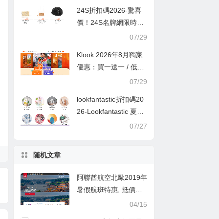
24S折扣碼2026-驚喜
價！24S名牌網限時9
折！Louis Vuitton 精選
07/29
熱賣袋款低至香港售價
Klook 2026年8月獨家
72折！
優惠：買一送一 / 低至
半價
07/29
lookfantastic折扣碼20
26-Lookfantastic 夏日
優惠低至65折優惠碼
07/27
随机文章
阿聯酋航空北歐2019年
暑假航班特惠, 抵價遊/
抵飛挪威！香港來回奧
04/15
斯陸$2,025起！丹麥/