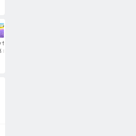
KKday 復活節 W
KKday 折扣碼2026-
KKday 母親節優惠
Wa/EarnMORE
美國西岸行程/門票
碼：低至88折優惠
用卡 限時優惠
即減$120優惠碼
低至5折