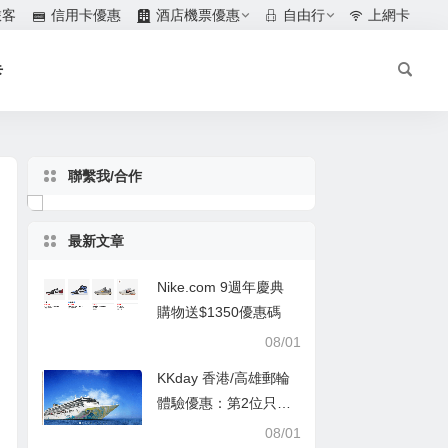
旅客
信用卡優惠
酒店機票優惠
自由行
上網卡
卡
聯繫我/合作
最新文章
Nike.com 9週年慶典
購物送$1350優惠碼
08/01
KKday 香港/高雄郵輪
體驗優惠：第2位只需
$1
08/01