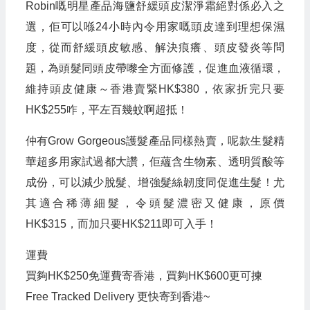
Robin嘅明星產品海鹽舒緩頭皮潔淨霜絕對係必入之
選，佢可以喺24小時內令用家嘅頭皮達到理想保濕
度，從而舒緩頭皮敏感、解決痕癢、頭皮發炎等問
題，為頭髮同頭皮帶嚟全方面修護，促進血液循環，
維持頭皮健康～香港賣緊HK$380，依家折完只要
HK$255咋，平左百幾蚊啊超抵！
仲有Grow Gorgeous護髮產品同樣熱賣，呢款生髮精
華超多用家試過都大讚，佢蘊含生物素、透明質酸等
成份，可以減少脫髮、增強髮絲韌度同促進生髮！尤
其適合稀薄細髮，令頭髮濃密又健康，原價
HK$315，而加只要HK$211即可入手！
運費
買夠HK$250免運費寄香港，買夠HK$600更可揀
Free Tracked Delivery 更快寄到香港~