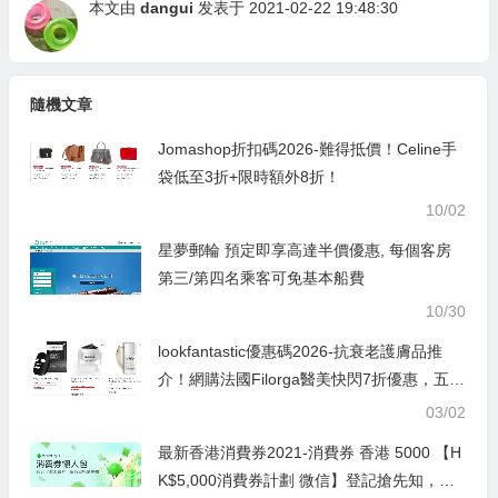
本文由
dangui
发表于 2021-02-22 19:48:30
隨機文章
Jomashop折扣碼2026-難得抵價！Celine手
袋低至3折+限時額外8折！
10/02
星夢郵輪 預定即享高達半價優惠, 每個客房
第三/第四名乘客可免基本船費
10/30
lookfantastic優惠碼2026-抗衰老護膚品推
介！網購法國Filorga醫美快閃7折優惠，五大
皇牌好用產品
03/02
最新香港消費券2021-消費券 香港 5000 【H
K$5,000消費券計劃 微信】登記搶先知，睇