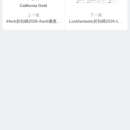
上一篇
下一篇
iHerb折扣碼2026-iherb優惠碼2026-California Gold Nutrition、Sambucol 等接骨木果類保健品 8.5折+滿額立減
Lookfantastic折扣碼2026-Lookfantastic 2021母親節特別版beauty box優惠：2折優惠碼