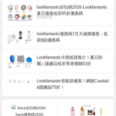
lookfantastic折扣碼2026-Lookfantastic
夏日優惠低至65折優惠碼
07月27日
lookfantastic優惠碼7月大減價優惠：低
至6折優惠碼
07月10日
Lookfantastic今期抵買推介！夏日防
曬、護膚品低至香港價錢52折
05月28日
Lookfantastic母親節優惠！網購Caudali
e護膚品75折！
05月15日