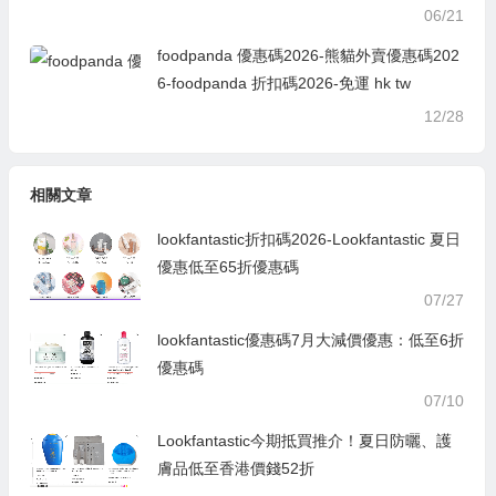
呢篇就夠！
06/21
foodpanda 優惠碼2026-熊貓外賣優惠碼202
6-foodpanda 折扣碼2026-免運 hk tw
12/28
相關文章
lookfantastic折扣碼2026-Lookfantastic 夏日
優惠低至65折優惠碼
07/27
lookfantastic優惠碼7月大減價優惠：低至6折
優惠碼
07/10
Lookfantastic今期抵買推介！夏日防曬、護
膚品低至香港價錢52折