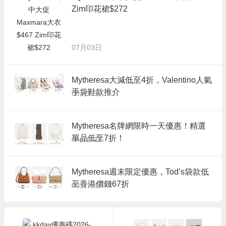
Zim印花裙$272
07月03日
Mytheresa大減低至4折，Valentino人氣
手袋鞋款推介
06月12日
Mytheresa名牌網限時一天優惠！精選
單品低至7折！
04月24日
Mytheresa週末限定優惠，Tod’s袋款低
至香港價錢67折
03月18日