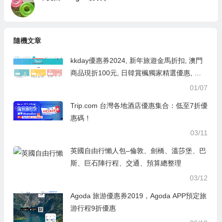
隨機文章
kkday優惠券2024, 新年旅遊金馬折扣, 澳門
商品現折100元, 日韓賞楓獨家精選優惠, 會
員優惠
01/07
Trip.com 台灣各地酒店優惠集合：低至7折優
惠碼！
03/11
英國自由行懶人包–倫敦、劍橋、溫莎堡、巴
斯、巨石陣行程、交通、預算總整理
03/12
Agoda 旅游優惠券2019，Agoda APP預定旅
游行程9折優惠