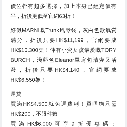
價位都有超多選擇，加上本身已經定價有
平，折後更低至官網63折！
好似MARNI嘅Trunk風琴袋，灰白色款氣質
滿分，折後只要HK$11,199，官網要成
HK$16,300架！仲有小資女孩最愛嘅TORY
BURCH，淺藍色Eleanor單肩包清爽又活
潑，折後只要HK$4,140，官網要成
HK$6,550架！
運費
買滿HK$4,500就免運費喇！買唔夠只需
HK$200，不限件數
買滿HK$6,000可享9折優惠碼：