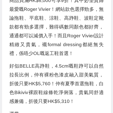
商品買滿HK$6,000可享9折！其中必望貴婦
最愛嘅Roger Vivier！網站款色選擇勁多，無
論拖鞋、平底鞋、涼鞋、高踭鞋、波鞋定靴
款都有勁多選擇，難得碼數同顏色都好齊，
通通都可以減價入手！而且Roger Vivier設計
精緻又貴氣，襯formal dressing都絕無失
禮，係唔少OL嘅返工鞋首選！
好似BELLE高踭鞋，4.5cm嘅鞋踭可以自然
拉長比例，仲有裸粉色漆皮融入甜美氣質，
折後只要HK$5,760！仲有夏季首選拖鞋，白
色Bikiviv裸跟鞋線條乾淨俐落，貴氣同舒適
感兼備，折後只要HK$5,310！