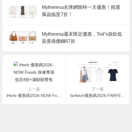
Mytheresa名牌網限時一天優惠！精選
單品低至7折！
04月24日
Mytheresa週末限定優惠，Tod’s袋款低
至香港價錢67折
03月18日
上一篇
下一篇
iHerb 優惠碼2026-NOW Foods 保健專場 低至8折+滿額順豐免郵
farfetch優惠碼2026-FARFETCH 8折+額外減HK$390，必睇名牌衫款推介！