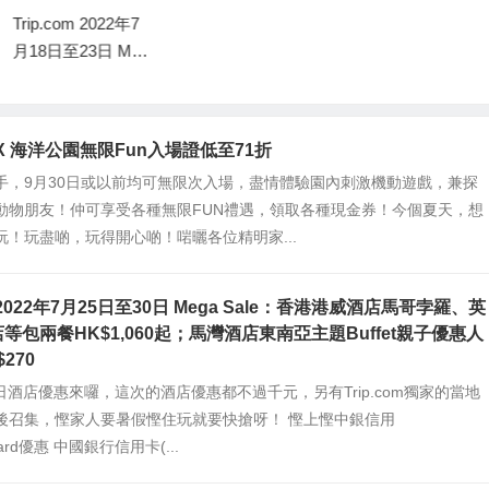
Trip.com 2022年7
月18日至23日 Meg
a Sale：Ocean Par
k 53折＋Staycation
優惠＋中銀信用卡/
om X 海洋公園無限Fun入場證低至71折
MasterCard優惠
手，9月30日或以前均可無限次入場，盡情體驗園內刺激機動遊戲，兼探
動物朋友！仲可享受各種無限FUN禮遇，領取各種現金券！今個夏天，想
玩！玩盡啲，玩得開心啲！啱曬各位精明家...
om 2022年7月25日至30日 Mega Sale：香港港威酒店馬哥孛羅、英
等包兩餐HK$1,060起；馬灣酒店東南亞主題Buffet親子優惠人
270
om每日酒店優惠來囉，這次的酒店優惠都不過千元，另有Trip.com獨家的當地
後召集，慳家人要暑假慳住玩就要快搶呀！ 慳上慳中銀信用
Card優惠 中國銀行信用卡(...