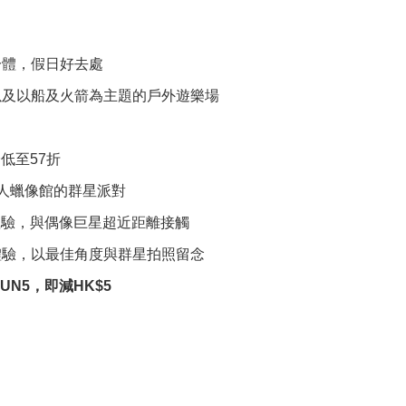
！
一體，假日好去處
以及以船及火箭為主題的戶外遊樂場
證低至57折
莎夫人蠟像館的群星派對
 體驗，與偶像巨星超近距離接觸
體驗，以最佳角度與群星拍照留念
N5，即減HK$5