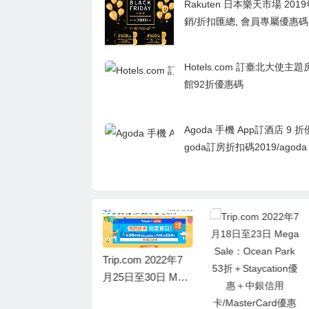
Rakuten 日本樂天市場 201
銷/折扣匯總, 會員專屬優惠碼
Hotels.com 訂臺北大使主
館92折優惠碼
Agoda 手機 App訂酒店 9 
goda訂房折扣碼2019/agoda
房優惠券
Trip.com X 海洋公
Trip.com 2022年7
園無限Fun入場證低
月25日至30日 Meg
至71折
a Sale：香港港威