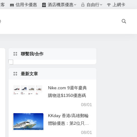
旅客
信用卡優惠
酒店機票優惠
自由行
上網卡
卡
聯繫我/合作
最新文章
Nike.com 9週年慶典
購物送$1350優惠碼
08/01
KKday 香港/高雄郵輪
體驗優惠：第2位只需
$1
08/01