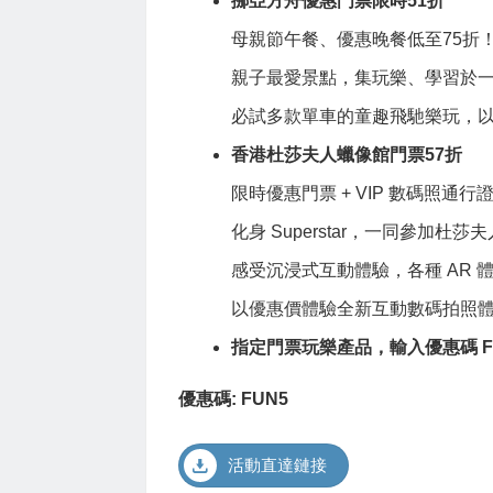
挪亞方舟優惠門票限時51折
母親節午餐、優惠晚餐低至75折
親子最愛景點，集玩樂、學習於
必試多款單車的童趣飛馳樂玩，
香港杜莎夫人蠟像館門票57折
限時優惠門票 + VIP 數碼照通行
化身 Superstar，一同參加杜
感受沉浸式互動體驗，各種 AR
以優惠價體驗全新互動數碼拍照
指定門票玩樂產品，輸入優惠碼 FU
優惠碼: FUN5
活動直達鏈接