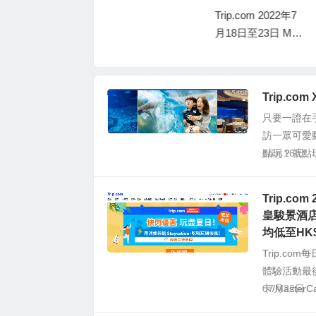
酒店馬哥孛羅、英
Trip.com 2022年7
皇駿景酒店等包兩
月18日至23日 Meg
餐HK$1,060起；馬
a Sale：Ocean Par
灣酒店東南亞主題B
k 53折＋Staycation
uffet親子優惠人均
優惠＋中銀信用卡/
低至HK$270
Trip.c
MasterCard優惠
只要一證在
訪一眾可愛
點玩？就點
06月16日
Trip.c
皇駿景酒店
均低至HK$
Trip.c
體驗活動最
卡/Master
07月22日