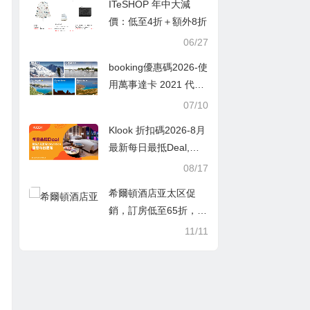
ITeSHOP 年中大減
價：低至4折＋額外8折
06/27
booking優惠碼2026-使
用萬事達卡 2021 代碼
賺取高達 10% 的返利
07/10
– 立即預訂！
Klook 折扣碼2026-8月
最新每日最抵Deal,酒
店Staycation優惠低至2
08/17
8折
希爾頓酒店亚太区促
銷，訂房低至65折，覆
盖2018全年節假日
11/11