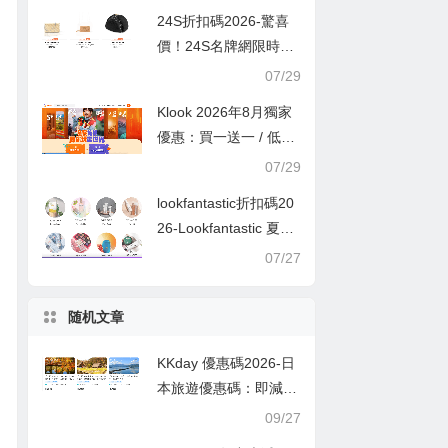
24S折扣碼2026-驚喜
價！24S名牌網限時9
折！Louis Vuitton 精選
07/29
熱賣袋款低至香港售價
Klook 2026年8月獨家
72折！
優惠：買一送一 / 低至
半價
07/29
lookfantastic折扣碼20
26-Lookfantastic 夏日
優惠低至65折優惠碼
07/27
随机文章
KKday 優惠碼2026-日
本旅遊優惠碼：即減高
達$280
09/27