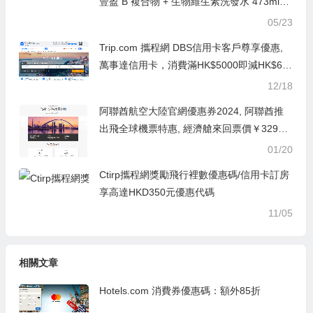
豐盈 B 複合物 + 生物維生素洗發水 473ml
￥66.16 was ￥73.169折
05/23
Trip.com 攜程網 DBS信用卡客戶尊享優惠,
萬事達信用卡，消費滿HK$5000即減HK$60
0/ 用DBS Eminent Card & COMPASS VISA
12/18
信用卡，消費滿HK$5000即減HK$500
阿聯酋航空大陸官網優惠券2024, 阿聯酋推
出飛全球機票特惠, 經濟艙來回票價￥3299
元人民幣起
01/20
Ctirp攜程網獎勵飛行裡數優惠碼/信用卡訂房
享高達HKD350元優惠代碼
11/05
相關文章
Hotels.com 消費券優惠碼：額外85折