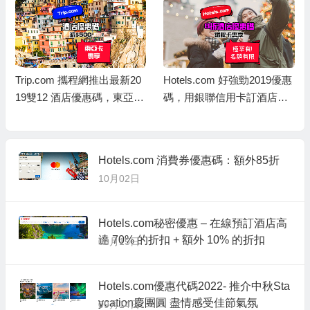
Trip.com 攜程網推出最新20
Hotels.com 好強勁2019優惠
19雙12 酒店優惠碼，東亞卡
碼，用銀聯信用卡訂酒店，
訂酒店連稅滿 HK$5,000減 H
即享8折優惠，儲到Welcom
K$500，相當於9折優惠
e Rewards 10晚送1晚
Hotels.com 消費券優惠碼：額外85折
10月02日
Hotels.com秘密優惠 – 在線預訂酒店高
達 70% 的折扣 + 額外 10% 的折扣
09月15日
Hotels.com優惠代碼2022- 推介中秋Sta
ycation慶團圓 盡情感受佳節氣氛
09月14日