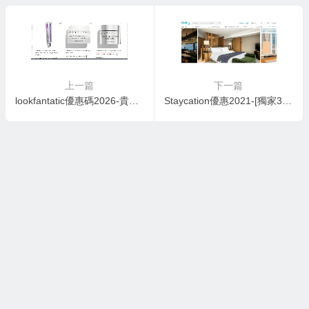
上一篇
下一篇
lookfantatic優惠碼2026-貴婦最愛！Chantecaille快閃75折，人氣好用面膜+化妝品推介！
Staycation優惠2021-[獨家3折快閃] KKday X The Upper House 五星級 Staycation Package：包$1000用餐消費額+早餐+免費電影+爆穀+Maxi-Bar