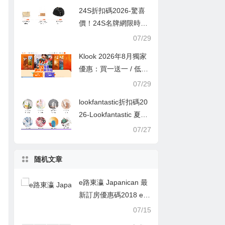
24S折扣碼2026-驚喜
價！24S名牌網限時9
折！Louis Vuitton 精選
07/29
熱賣袋款低至香港售價
Klook 2026年8月獨家
72折！
優惠：買一送一 / 低至
半價
07/29
lookfantastic折扣碼20
26-Lookfantastic 夏日
優惠低至65折優惠碼
07/27
随机文章
e路東瀛 Japanican 最
新訂房優惠碼2018 e路
東瀛精選54間日本酒店
07/15
額外5%優惠推薦,7月底