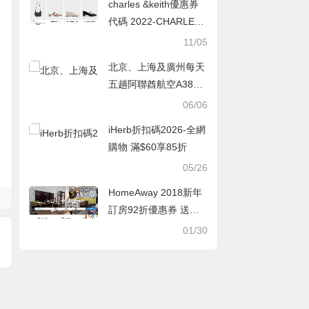
charles &keith優惠券
前預訂
代碼 2022-CHARLES
& KEITH 小CK 雙11 低
11/05
至5折優惠！
北京、上海及廣州每天
五趟阿聯酋航空A380
航班執飛
06/06
iHerb折扣碼2026-全網
購物 滿$60享85折
05/26
HomeAway 2018新年
訂房92折優惠券 送您2
018新年最好的出行利
01/30
是