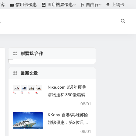
旅客
信用卡優惠
酒店機票優惠
自由行
上網卡
卡
聯繫我/合作
最新文章
Nike.com 9週年慶典
購物送$1350優惠碼
08/01
KKday 香港/高雄郵輪
體驗優惠：第2位只需
$1
08/01