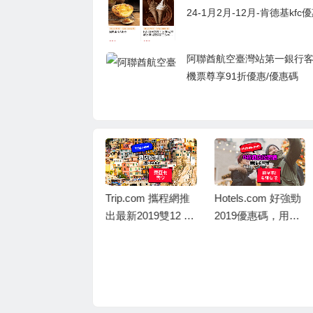
24-1月2月-12月-肯德基kfc
外送
阿聯酋航空臺灣站第一銀行
機票尊享91折優惠/優惠碼
Trip.com 攜程網推
Hotels.com 好強勁
出最新2019雙12 酒
2019優惠碼，用銀
店優惠碼，東亞卡
聯信用卡訂酒店，
訂酒店連稅滿 HK
即享8折優惠，儲到
$5,000減 HK$50
Welcome Rewards
洲際酒店集團IHG
0，相當於9折優惠
10晚送1晚
限時優惠，預訂集
團旗下酒店低至75