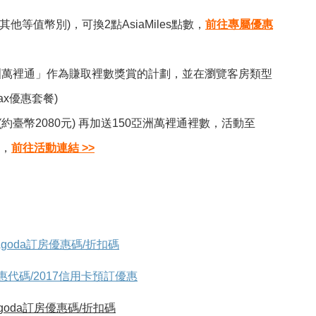
其他等值幣別)，可換2點AsiaMiles點數，
前往專屬優惠
取「亞洲萬裡通」作為賺取裡數獎賞的計劃，並在瀏覽客房類型
ax優惠套餐)
約臺幣2080元) 再加送150亞洲萬裡通裡數，活動至
住，
前往活動連結 >>
Agoda訂房優惠碼/折扣碼
惠代碼/2017信用卡預訂優惠
Agoda訂房優惠碼/折扣碼