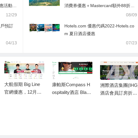
優惠活動
消費券優惠＋Mastercard額外88折優
惠代碼
12/29
08/09
客戶預訂
Hotels.com 優惠代碼2022-Hotels.co
m 夏日酒店優惠
04/13
07/23
大航假期 Big Line
康帕斯Compass H
洲際酒店集團(IHG)
官網優惠，12月逢
ospitality酒店 Black
酒店會員訂房折扣,
周六出發指定團號
Friday & Cyber Mo
IHG 2019黑五限時
免一天小費/新春出
nday預訂優惠，預
7-75折優惠
行早報名最高勁減
定泰國/馬來西亞和
HK$100
英國地區康帕斯酒
店即享低至55折