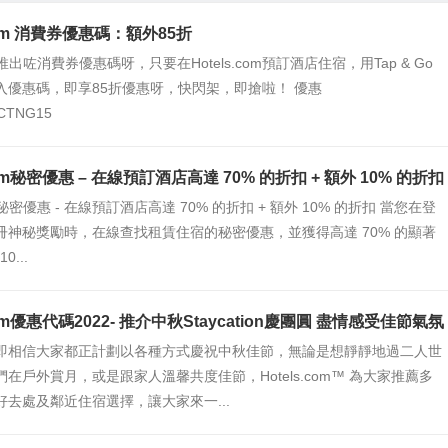
.com 消費券優惠碼：額外85折
com推出咗消費券優惠碼呀，只要在Hotels.com預訂酒店住宿，用Tap & Go
入優惠碼，即享85折優惠呀，快閃架，即搶啦！ 優惠
CTNG15
.com秘密優惠 – 在線預訂酒店高達 70% 的折扣 + 額外 10% 的折扣
com秘密優惠 - 在線預訂酒店高達 70% 的折扣 + 額外 10% 的折扣 當您在登
冊神秘獎勵時，在線查找租賃住宿的秘密優惠，並獲得高達 70% 的顯著
0...
.com優惠代碼2022- 推介中秋Staycation慶團圓 盡情感受佳節氣氛
即相信大家都正計劃以各種方式慶祝中秋佳節，無論是想靜靜地過二人世
在戶外賞月，或是跟家人溫馨共度佳節，Hotels.com™ 為大家推薦多
好去處及鄰近住宿選擇，讓大家來一...