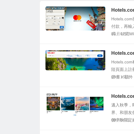
折，優惠涵蓋全
Hotels
球，IHG Rewards
Hotels.
Club會員才有75
付款，再輸
折、非會員只有8折
碼： USEM
10月02日
Hotels
Hotels.
陸頁面上註
節省 + 額外 1
09月15日
Hotels
邁入秋季，
界、和朋友們
個中秋限定
09月14日