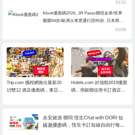
01/11
Klook優惠碼2026, JR Passc贈現金券/世界
樂園94折/歐洲火車票通行證85折, 日本商品
滿3,888現折400/韓國商品滿2,888現折300
01/08
Trip.com 攜程網推出最新20
Hotels.com 好強勁2019優惠
19雙12 酒店優惠碼，東亞卡
碼，用銀聯信用卡訂酒店，
訂酒店連稅滿 HK$5,000減 H
即享8折優惠，儲到Welcom
K$500，相當於9折優惠
e Rewards 10晚送1晚
永安旅游 聯同 恆生Chat with DORI 短
線遊優惠碼，恆生卡訂短線自由行每單
01月27日
減HK$250，澳門自由行/船飛+酒店2日