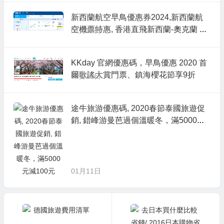
1夜 每人連稅HK$594起
新西蘭航空早鳥優惠券2024,新西蘭航
空機票特惠, 香港直飛新西蘭-奧克蘭 H
01月18日
K$3,330起
KKday 官網優惠碼，早鳥優惠 2020 首
爾歌謠大賞門票、鎮海櫻花節享9折
01月16日
途牛旅游優惠碼, 2020春節泰國旅遊促
銷, 錯峰游曼芭過個溫暖冬，滿5000元
減100元
01月11日