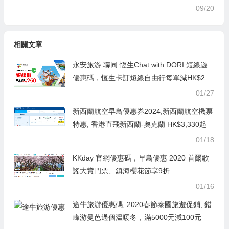
09/20
相關文章
永安旅游 聯同 恆生Chat with DORI 短線遊
優惠碼，恆生卡訂短線自由行每單減HK$25
0，澳門自由行/船飛+酒店2日1夜 每人連稅H
01/27
K$594起
新西蘭航空早鳥優惠券2024,新西蘭航空機票
特惠, 香港直飛新西蘭-奧克蘭 HK$3,330起
01/18
KKday 官網優惠碼，早鳥優惠 2020 首爾歌
謠大賞門票、鎮海櫻花節享9折
01/16
途牛旅游優惠碼, 2020春節泰國旅遊促銷, 錯
峰游曼芭過個溫暖冬，滿5000元減100元