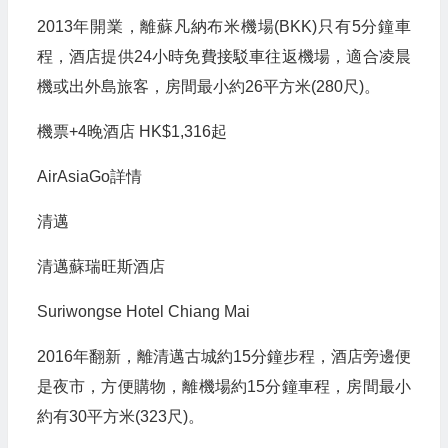
2013年開業，離蘇凡納布米機場(BKK)只有5分鐘車
程，酒店提供24小時免費接駁車往返機場，適合凌晨
機或出外島旅客，房間最小約26平方米(280尺)。
機票+4晚酒店 HK$1,316起
AirAsiaGo詳情
清邁
清邁蘇瑞旺斯酒店
Suriwongse Hotel Chiang Mai
2016年翻新，離清邁古城約15分鐘步程，酒店旁邊便
是夜市，方便購物，離機場約15分鐘車程，房間最小
約有30平方米(323尺)。