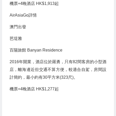
機票+4晚酒店 HK$1,913起
AirAsiaGo詳情
澳門出發
芭堤雅
百陽旅館 Banyan Residence
2016年開業，酒店位於羅勇，只有82間客房的小型酒
店，離海邊近但交通不算方便，較適合自駕，房間設
計簡約，最小約有30平方米(323尺)。
機票+4晚酒店 HK$1,277起