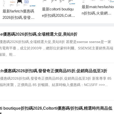
最新matchesfashio
最新coltorti boutiqu
最新farfetch優惠碼
n折扣碼,火柴網優
e折扣碼2026,Coltor
2026折扣碼,發發奇
惠碼2026-低至3折
ti優惠碼/折扣碼,精
正價商品85折,促銷
+額外8折 包稅直郵
選時尚商品低至55
商品低至3折
中國
se優惠碼2026折扣碼,全場精選大促,美站8折
折促銷
e優惠碼2026折扣碼,全場精選大促,美站8折 甚麼是ssense ssense是一家
尚電商平臺，成立於2003年，總部位於蒙特利爾。SSENSE主要銷售高端
裝、鞋...
etch優惠碼2026折扣碼,發發奇正價商品85折,促銷商品低至3折
tch優惠碼2026折扣碼,發發奇正價商品85折,促銷商品低至3折 新客專享 85
福利來襲，正價商品 85 折暢購。結算時輸入優惠碼：NC15FF >>>...
rti boutique折扣碼2026,Coltorti優惠碼/折扣碼,精選時尚商品低