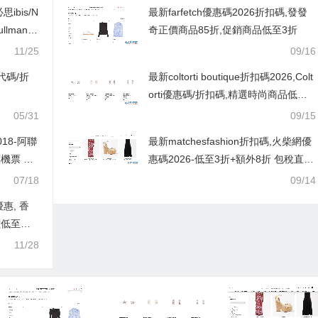
ibis/N
最新farfetch優惠碼2026折扣碼,發發
llman
奇正價商品85折,促銷商品低至3折
11/25
09/16
惠代碼/折
最新coltorti boutique折扣碼2026,Colt
orti優惠碼/折扣碼,精選時尚商品低至5
5折促銷
05/31
09/15
18-阿聯
最新matchesfashion折扣碼,火柴網優
票 $6,
惠碼2026-低至3折+額外8折 包稅直郵
中國
07/18
09/14
惠, 香
價低至每
號指定航
11/28