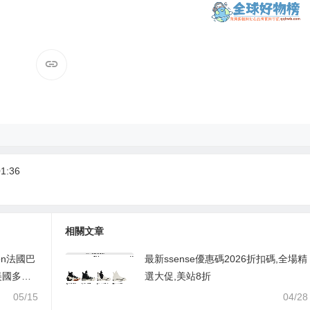
1:36
相關文章
pon法國巴
最新ssense優惠碼2026折扣碼,全場精
美國多地
選大促,美站8折
05/15
04/28