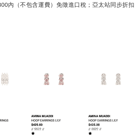
$800內（不包含運費）免徵進口稅；亞太站同步折扣