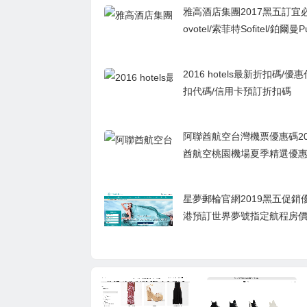
雅高酒店集團2017黑五訂宜必思
ovotel/索菲特Sofitel/鉑爾曼Pu
酒店低至半價
2016 hotels最新折扣碼/優
扣代碼/信用卡預訂折扣碼
阿聯酋航空台灣機票優惠碼20
酋航空桃園機場夏季精選優惠機
422起！
星夢郵輪官網2019黑五促銷優
港預訂世界夢號指定航程房
晚HK$837/澳洲預定探索夢
程房價低至AUD$1,399/2人