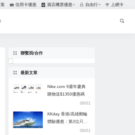
旅客
信用卡優惠
酒店機票優惠
自由行
上網卡
卡
聯繫我/合作
最新文章
Nike.com 9週年慶典
購物送$1350優惠碼
08/01
KKday 香港/高雄郵輪
體驗優惠：第2位只需
$1
08/01