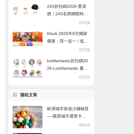
24S折扣碼2026-驚喜
價！24S名牌網限時9
折！Louis Vuitton 精選
07/29
熱賣袋款低至香港售價
Klook 2026年8月獨家
72折！
優惠：買一送一 / 低至
半價
07/29
lookfantastic折扣碼20
26-Lookfantastic 夏日
優惠低至65折優惠碼
07/27
随机文章
歐洲城市旅遊少錢秘笈
—-購買城市通票卡讓
你更輕松
04/10