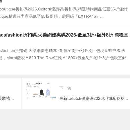
銷
ti boutique折扣碼2026,Coltorti優惠碼/折扣碼,精選時尚商品低至55折促銷
 Boutique精選時尚商品低至55折促銷，需用碼「EXTRA45」...
hesfashion折扣碼,火柴網優惠碼2026-低至3折+額外8折 包稅直
esfashion折扣碼,火柴網優惠碼2026-低至3折+額外8折 包稅直郵中國 火
Marni襯衣￥820 The Row短靴￥1800+低至3折+額外8折 包稅直郵
下一篇
lookfantastic優惠碼2026-LF 美妝禮盒合集，節日禮盒￥328，限定美妝禮盒￥123 2022年聖誕倒數日历￥943
最新farfetch優惠碼2026折扣碼,發發奇正價商品85折,促銷商品低至3折