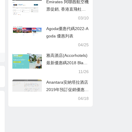
Emirates 阿聯酋航空機
票促銷, 香港直飛杜拜
HK$1,125起(連稅HK
03/10
$2,889)
Agoda優惠代碼2022-A
goda 優惠列表
04/25
雅高酒店(Accorhotels)
最新優惠碼2018 Black
Friday全球酒店6折優
11/26
惠
Anantara安納塔拉酒店
2019年預訂促銷優惠
券/折扣碼，低至65折
04/18
限時優惠+早餐/Minor
DISCOVERY會員可額
外享受9折優惠