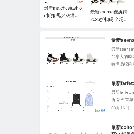
最新matchesfashio
新coltorti boutiqu
最新ssense優惠碼
n折扣碼,火柴網優
e折扣碼2026,Coltor
2026折扣碼,全場精
惠碼2026-低至3折
ti優惠碼/折扣碼,精
選大促,美站8折
+額外8折 包稅直郵
選時尚商品低至55
中國
最新ssen
折促銷
最新ssens
加拿大的時
時尚品牌的服
04月28日
最新farf
最新farfe
折!新客首單
09月16日
最新colto