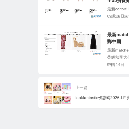
至55折促
最新coltor
Coltorti
09月15日
最新matc
郵中國
最新match
柴網秋季大促，
中國 ...
09月14日
上一篇