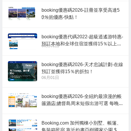
booking優惠碼2026-註冊並享受高達5
0％的優惠-快點！
07月10日
booking優惠代碼2022-超級逍遙游特惠-
預訂本地和全球住宿並獲得15％以上的
06月01日
折扣！
booking優惠碼2026-天才忠誠計劃-在線
預訂並獲得15％的折扣！
06月01日
booking優惠碼2026-全紐約最浪漫的帳
篷酒店 總督島周末短假出游可選 每晚
05月31日
$319起 享紐約最美天際線
Booking.com 加州獨棟小別墅、帳篷、
集裝箱民宿 靠近約書亞樹國家公園 $25