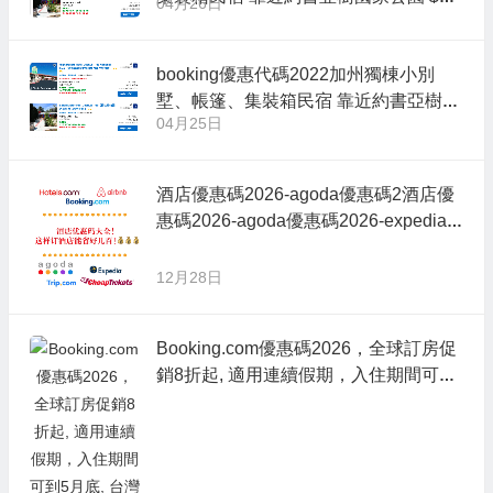
04月26日
3/晚起 去沙漠觀星空
booking優惠代碼2022加州獨棟小別
墅、帳篷、集裝箱民宿 靠近約書亞樹國
04月25日
家公園 $253/晚起 最多可入住4人
酒店優惠碼2026-agoda優惠碼2酒店優
惠碼2026-agoda優惠碼2026-expedia
折扣碼-booking hotel優惠碼,ctrip訂房優
惠代碼,永安旅遊優惠碼021-expedia折
12月28日
扣碼2026-booking hotel優惠碼,ctrip訂
房優惠代碼,永安旅遊優惠碼
Booking.com優惠碼2026，全球訂房促
銷8折起, 適用連續假期，入住期間可到
5月底, 台灣各地/熱門日韓/曼谷/港澳/歐
美等地