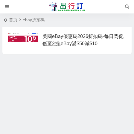
首页
ebay折扣碼
美國eBay優惠碼2026折扣碼-每日閃促,
低至2折,eBay滿$50減$10
03月21日