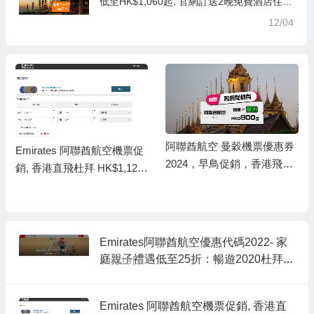
低至HK$1,060起, 官網訂送2晚免費酒店住
宿, 包機上餐飲及25kg行李寄艙
12/04
阿聯酋航空 曼穀機票優惠券
Emirates 阿聯酋航空機票促
2024，早鳥促銷，香港飛曼
銷, 香港直飛杜拜 HK$1,125
穀 HK$900起(連稅HK$158
起(連稅HK$2,889)
9),包25kg行李寄艙
Emirates阿聯酋航空優惠代碼2022- 家
庭親子禮遇低至25折：暢遊2020杜拜世
10月19日
博會
Emirates 阿聯酋航空機票促銷, 香港直