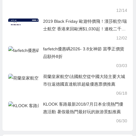
12/14
2019 Black Friday 歐遊特價飛！漢莎航空/瑞
士航空 香港來回歐洲$1,030起！連稅二千五
起！飛北歐都可以
12/02
farfetch優惠碼2026- 3.8女神節 當季正價貨
品額外8折
03/03
荷蘭皇家航空\法國航空從中國大陸主要大城
市往返德國直達航班超級優惠票價推薦
06/18
KLOOK 客路最新2018/7月日本全境熱門優
惠活動 暑假最熱門最好玩的旅游景點推薦
06/30