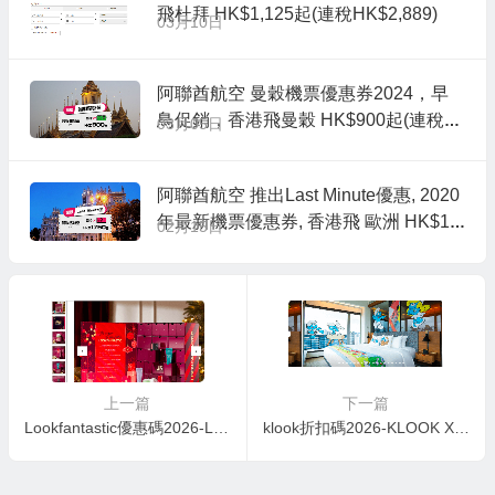
飛杜拜 HK$1,125起(連稅HK$2,889)
03月10日
阿聯酋航空 曼穀機票優惠券2024，早
鳥促銷，香港飛曼穀 HK$900起(連稅H
03月05日
K$1589),包25kg行李寄艙
阿聯酋航空 推出Last Minute優惠, 2020
年最新機票優惠券, 香港飛 歐洲 HK$17
02月15日
50起
上一篇
下一篇
Lookfantastic優惠碼2026-Lookfantastic 聖誕Advent Calendar禮盒2021 額外送£50贈品優惠碼
klook折扣碼2026-KLOOK X 藍精靈主題Staycation套票：送$500主題禮品包