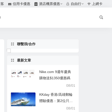
旅客
信用卡優惠
酒店機票優惠
自由行
上網卡
卡
聯繫我/合作
最新文章
Nike.com 9週年慶典
購物送$1350優惠碼
08/01
KKday 香港/高雄郵輪
體驗優惠：第2位只需
$1
08/01