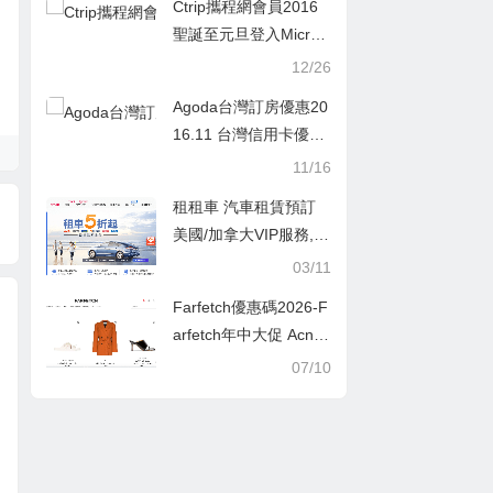
Ctrip攜程網會員2016
聖誕至元旦登入Micros
oft 網購物優惠折扣
12/26
Agoda台灣訂房優惠20
16.11 台灣信用卡優惠/
刷卡訂房限時優惠
11/16
租租車 汽車租賃預訂
美國/加拿大VIP服務, 5
折起, 可享專屬櫃枱服
03/11
務或車輛升級服務
Farfetch優惠碼2026-F
arfetch年中大促 Acne
笑臉衞衣$186，巴黎世
07/10
家老爹鞋$697碼,Farfet
ch 年中大促開啓 低至4
折