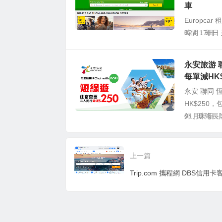
車
Europc
時間：即日 
02月17日
永安旅游 聯
每單減HK
永安 聯同 
HK$250
外，珠海長隆
01月27日
上一篇