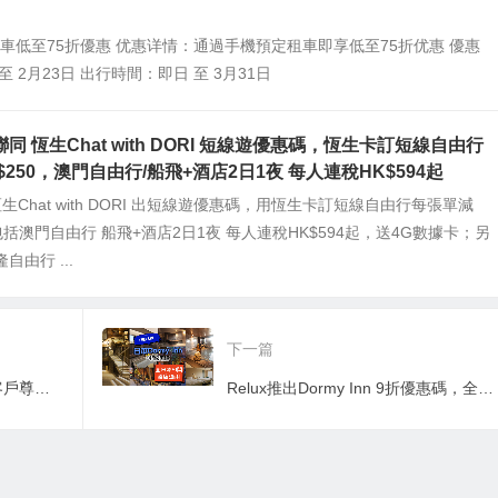
ar 租車低至75折優惠 优惠详情：通過手機預定租車即享低至75折优惠 優惠
至 2月23日 出行時間：即日 至 3月31日
同 恆生Chat with DORI 短線遊優惠碼，恆生卡訂短線自由行
$250，澳門自由行/船飛+酒店2日1夜 每人連稅HK$594起
恆生Chat with DORI 出短線遊優惠碼，用恆生卡訂短線自由行每張單減
，包括澳門自由行 船飛+酒店2日1夜 每人連稅HK$594起，送4G數據卡；另
自由行 ...
下一篇
Trip.com 攜程網 DBS信用卡客戶尊享優惠, 萬事達信用卡，消費滿HK$5000即減HK$600/ 用DBS Eminent Card & COMPASS VISA信用卡，消費滿HK$5000即減HK$500
Relux推出Dormy Inn 9折優惠碼，全日本51間Dormy Inn都可用, 住宿每晚HK$517起