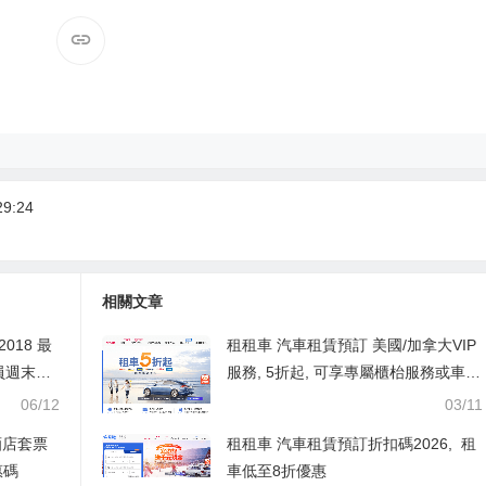
9:24
相關文章
018 最
租租車 汽車租賃預訂 美國/加拿大VIP
員週末限
服務, 5折起, 可享專屬櫃枱服務或車輛
升級服務
06/12
03/11
酒店套票
租租車 汽車租賃預訂折扣碼2026, 租
惠碼
車低至8折優惠