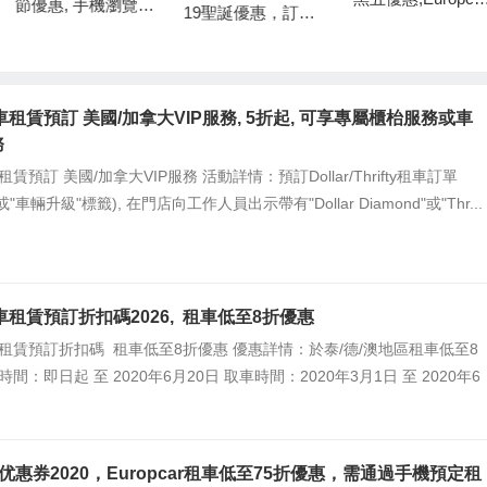
節優惠, 手機瀏覽器
19聖誕優惠，訂酒
預約租車即享低至
預約Europcar租
店即減92折/ 訂機場
折
車，即享低至75折
接送9折/訂火車票
優惠
即減$15/租車即95
車租賃預訂 美國/加拿大VIP服務, 5折起, 可享專屬櫃枱服務或車
折/訂當地遊玩樂即
務
減$20
賃預訂 美國/加拿大VIP服務 活動詳情：預訂Dollar/Thrifty租車訂單
"車輛升級"標籤), 在門店向工作人員出示帶有"Dollar Diamond"或"Thr...
車租賃預訂折扣碼2026, 租車低至8折優惠
租賃預訂折扣碼 租車低至8折優惠 優惠詳情：於泰/德/澳地區租車低至8
間：即日起 至 2020年6月20日 取車時間：2020年3月1日 至 2020年6
ar,优惠券2020，Europcar租車低至75折優惠，需通過手機預定租