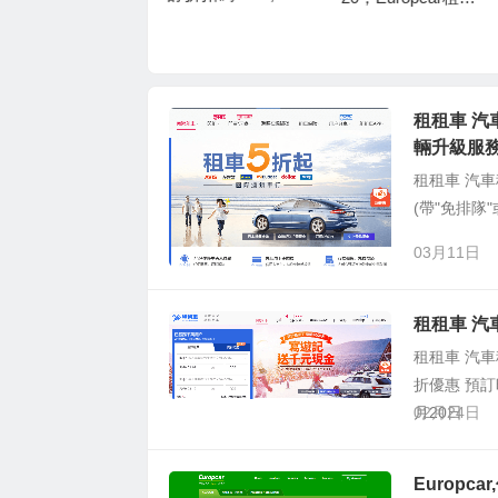
租租車 汽車租賃預
車低至8折優惠
低至75折優惠，需
訂 美國/加拿大VIP
通過手機預定租車
服務, 5折起, 可享專
屬櫃枱服務或車輛
租租車 汽
升級服務
輛升級服
租租車 汽車租
(帶"免排隊"或
03月11日
租租車 汽
租租車 汽車
折優惠 預訂時
月20日
02月24日
Europc