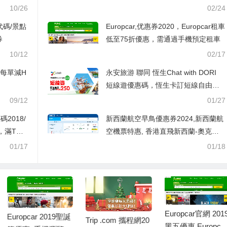
10/26
02/24
代碼/景點
Europcar,优惠券2020，Europcar租車
券
低至75折優惠，需通過手機預定租車
10/12
02/17
00每單減H
永安旅游 聯同 恆生Chat with DORI
短線遊優惠碼，恆生卡訂短線自由行
每單減HK$250，澳門自由行/船飛+酒
09/12
01/27
店2日1夜 每人連稅HK$594起
碼2018/
新西蘭航空早鳥優惠券2024,新西蘭航
0，滿TW
空機票特惠, 香港直飛新西蘭-奧克蘭
HK$3,330起
01/17
01/18
Europcar官網 2019
Europcar 2019聖誕
Trip .com 攜程網20
黑五優惠,Europcar