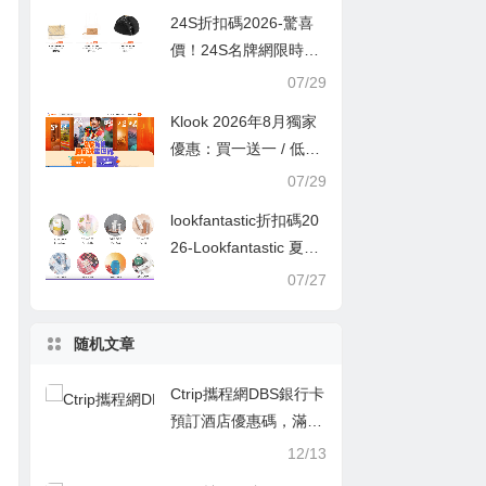
24S折扣碼2026-驚喜
價！24S名牌網限時9
折！Louis Vuitton 精選
07/29
熱賣袋款低至香港售價
Klook 2026年8月獨家
72折！
優惠：買一送一 / 低至
半價
07/29
lookfantastic折扣碼20
26-Lookfantastic 夏日
優惠低至65折優惠碼
07/27
随机文章
Ctrip攜程網DBS銀行卡
預訂酒店優惠碼，滿H
K1,500減HK$100
12/13