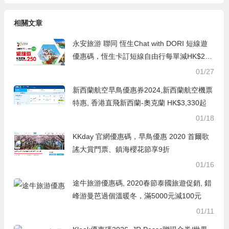
相關文章
永安旅游 聯同 恆生Chat with DORI 短線遊
優惠碼，恆生卡訂短線自由行每單減HK$25
0，澳門自由行/船飛+酒店2日1夜 每人連稅H
01/27
K$594起
新西蘭航空早鳥優惠券2024,新西蘭航空機票
特惠, 香港直飛新西蘭-奧克蘭 HK$3,330起
01/18
KKday 官網優惠碼，早鳥優惠 2020 首爾歌
謠大賞門票、鎮海櫻花節享9折
01/16
途牛旅游優惠碼, 2020春節泰國旅遊促銷, 錯
峰游曼芭過個溫暖冬，滿5000元減100元
01/11