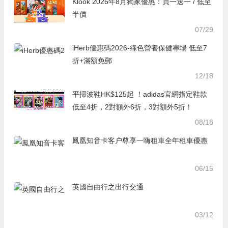
Klook 2026年8月獨家優惠：買一送一 / 低至
半價
07/29
iHerb優惠碼2026-綠色營養保健專場 低至7
折+滿額免郵
12/18
平掃波鞋HK$125起 ！adidas官網指定鞋款
低至4折，2對額外6折，3對額外5折！
08/18
鳳凰知音卡客户尊享一嗨租車全年租車優惠
06/15
英國自由行之出行交通
03/12