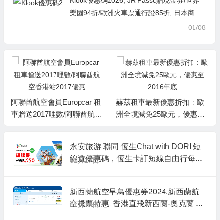
Klook優惠碼2026, JR Passc贈現金券/世界
樂園94折/歐洲火車票通行證85折, 日本商品
滿3,888現折400/韓國商品滿2,888現折300
01/08
阿聯酋航空會員Europcar 租
赫茲租車最新優惠折扣：歐
車贈送2017哩數/阿聯酋航空
洲全境減免25歐元，優惠至2
香港站2017優惠
016年底
永安旅游 聯同 恆生Chat with DORI 短
線遊優惠碼，恆生卡訂短線自由行每單
01月27日
減HK$250，澳門自由行/船飛+酒店2日
1夜 每人連稅HK$594起
新西蘭航空早鳥優惠券2024,新西蘭航
空機票特惠, 香港直飛新西蘭-奧克蘭 H
01月18日
K$3,330起