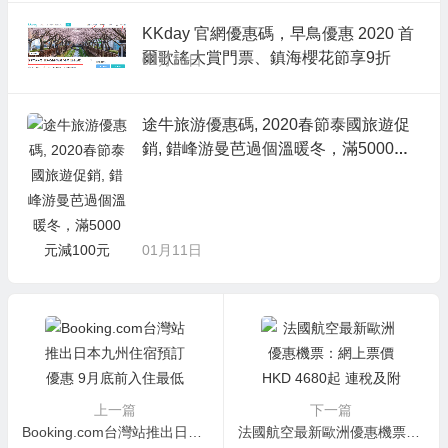
KKday 官網優惠碼，早鳥優惠 2020 首
爾歌謠大賞門票、鎮海櫻花節享9折
01月16日
途牛旅游優惠碼, 2020春節泰國旅遊促
銷, 錯峰游曼芭過個溫暖冬，滿5000元
減100元
01月11日
上一篇
下一篇
Booking.com台灣站推出日本九州住宿預訂優惠 9月底前入住最低三至五折
法國航空最新歐洲優惠機票：網上票價HKD 4680起 連稅及附加費來回票價