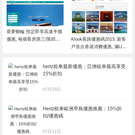
星夢郵輪 預定即享高達半價
Klook客路優惠碼2019, 新客
優惠, 每個客房第三/第四名
戶首次香港消費優惠, 滿US
乘客可免基本船費
D30即減USD2.5
hertz租車最新優惠：亞洲租車最高享受
15%折扣
07月23日
Hertz租車歐洲早鳥優惠推薦：15%折
扣/優惠碼
07月11日