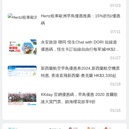
07/23
Hertz租車歐洲早鳥優惠推薦：15%折扣/優惠
碼
07/11
永安旅游 聯同 恆生Chat with DORI 短線遊
優惠碼，恆生卡訂短線自由行每單減HK$25
0，澳門自由行/船飛+酒店2日1夜 每人連稅H
01/27
K$594起
新西蘭航空早鳥優惠券2024,新西蘭航空機票
特惠, 香港直飛新西蘭-奧克蘭 HK$3,330起
01/18
KKday 官網優惠碼，早鳥優惠 2020 首爾歌
謠大賞門票、鎮海櫻花節享9折
01/16