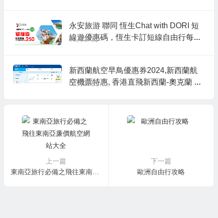
永安旅游 聯同 恆生Chat with DORI 短
線遊優惠碼，恆生卡訂短線自由行每單
01月27日
減HK$250，澳門自由行/船飛+酒店2日
1夜 每人連稅HK$594起
新西蘭航空早鳥優惠券2024,新西蘭航
空機票特惠, 香港直飛新西蘭-奧克蘭 H
01月18日
K$3,330起
上一篇
下一篇
東南亞旅行必備之飛往東南亞廉價航空網站大全
歐洲自由行攻略