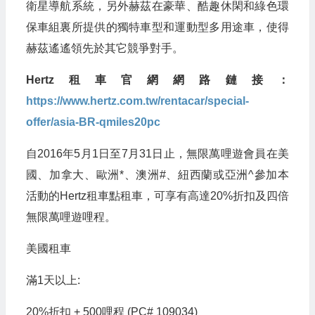
衛星導航系統，另外赫茲在豪華、酷趣休閑和綠色環
保車組裏所提供的獨特車型和運動型多用途車，使得
赫茲遙遙領先於其它競爭對手。
Hertz租車官網網路鏈接：
https://www.hertz.com.tw/rentacar/special-
offer/asia-BR-qmiles20pc
自2016年5月1日至7月31日止，無限萬哩遊會員在美
國、加拿大、歐洲*、澳洲#、紐西蘭或亞洲^參加本
活動的Hertz租車點租車，可享有高達20%折扣及四倍
無限萬哩遊哩程。
美國租車
滿1天以上:
20%折扣 + 500哩程 (PC# 109034)