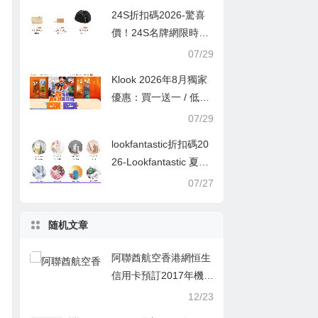
24S折扣碼2026-驚喜
價！24S名牌網限時9
折！Louis Vuitton 精選
07/29
熱賣袋款低至香港售價
Klook 2026年8月獨家
72折！
優惠：買一送一 / 低至
半價
07/29
lookfantastic折扣碼20
26-Lookfantastic 夏日
優惠低至65折優惠碼
07/27
随机文章
阿聯酋航空香港網恒生
信用卡預訂2017年機票
93折優惠
12/23