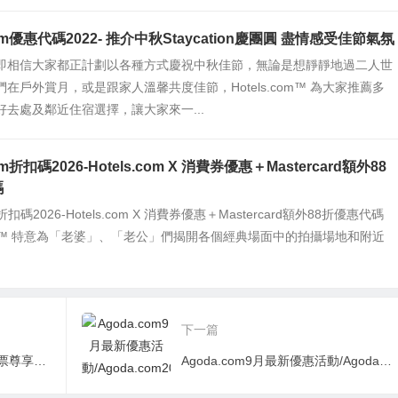
.com優惠代碼2022- 推介中秋Staycation慶團圓 盡情感受佳節氣氛
即相信大家都正計劃以各種方式慶祝中秋佳節，無論是想靜靜地過二人世
在戶外賞月，或是跟家人溫馨共度佳節，Hotels.com™ 為大家推薦多
好去處及鄰近住宿選擇，讓大家來一...
com折扣碼2026-Hotels.com X 消費券優惠＋Mastercard額外88
碼
om折扣碼2026-Hotels.com X 消費券優惠＋Mastercard額外88折優惠代碼
.com™ 特意為「老婆」、「老公」們揭開各個經典場面中的拍攝場地和附近
下一篇
滙豐信用卡預訂阿聯酋航空機票尊享93折優惠/阿聯酋航空2016最新香港優惠機票預訂
Agoda.com9月最新優惠活動/Agoda.com2016最新訂房折扣/Agoda信用卡訂房優惠折扣