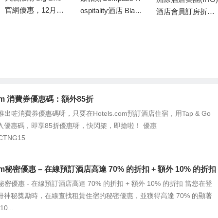
官網優惠，12月逢
ospitality酒店 Black
酒店會員訂房折扣,
周六出發指定團號
Friday & Cyber Mo
IHG 2019黑五限時
免一天小費/新春出
nday預訂優惠，預
7-75折優惠
行早報名最高勁減
定泰國/馬來西亞和
HK$100
英國地區康帕斯酒
店即享低至55折
.com 消費券優惠碼：額外85折
com推出咗消費券優惠碼呀，只要在Hotels.com預訂酒店住宿，用Tap & Go
入優惠碼，即享85折優惠呀，快閃架，即搶啦！ 優惠
CTNG15
.com秘密優惠 – 在線預訂酒店高達 70% 的折扣 + 額外 10% 的折扣
com秘密優惠 - 在線預訂酒店高達 70% 的折扣 + 額外 10% 的折扣 當您在登
冊神秘獎勵時，在線查找租賃住宿的秘密優惠，並獲得高達 70% 的顯著
0...