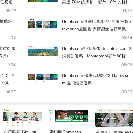
延住禮遇
高達 70% 的折扣 + 額外 10% 的折扣
05/22
09/15
推薦201
Hotels.com優惠代碼2022- 推介中秋S
taycation慶團圓 盡情感受佳節氣氛
11/10
09/14
流運動鞋服
Hotels.com折扣碼2026-Hotels.com X
5折+無
消費券優惠＋Mastercard額外88折優
惠代碼
12/30
08/09
21-CHA
Hotels.com 優惠代碼2022-Hotels.co
優惠：減價
m 夏日酒店優惠
06/17
07/23
大航假期 Big Line
康帕斯Compass H
洲際酒店集團(IHG)