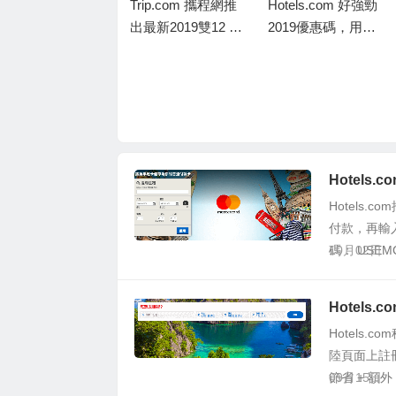
Trip.com 攜程網推
Hotels.com 好強勁
出最新2019雙12 酒
2019優惠碼，用銀
店優惠碼，東亞卡
聯信用卡訂酒店，
訂酒店連稅滿 HK
即享8折優惠，儲到
$5,000減 HK$50
Welcome Rewards
洲際酒店集團IHG
0，相當於9折優惠
10晚送1晚
限時優惠，預訂集
團旗下酒店低至75
折，優惠涵蓋全
Hotels
球，IHG Rewards
Hotels.
Club會員才有75
付款，再輸
折、非會員只有8折
碼： USEM
10月02日
Hotels
Hotels.
陸頁面上註
節省 + 額外 1
09月15日