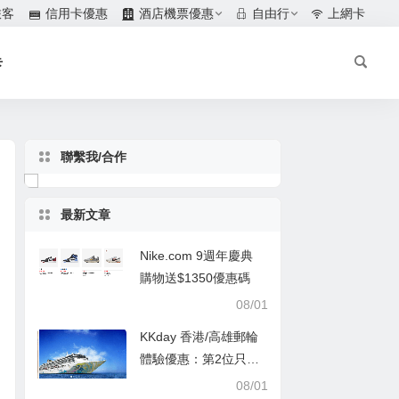
旅客
信用卡優惠
酒店機票優惠
自由行
上網卡
卡
聯繫我/合作
最新文章
Nike.com 9週年慶典
購物送$1350優惠碼
08/01
KKday 香港/高雄郵輪
體驗優惠：第2位只需
$1
08/01