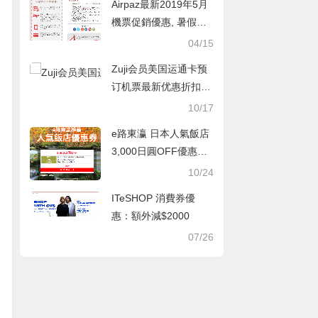
Airpaz最新2019年5月
機票促銷優惠, 暑假優
惠, 國外旅行機票折扣
04/15
高達35HKD
Zuji会员美国运通卡预
订机票最新优惠折扣碼/
zuji最新折扣碼2016
10/17
e路東瀛 日本人氣飯店
3,000日圓OFF優惠碼/
人氣飯店95折優惠碼/
10/24
沖繩&新潟縣民宿預訂
ITeSHOP 消費券優
優惠
惠：額外減$2000
07/26