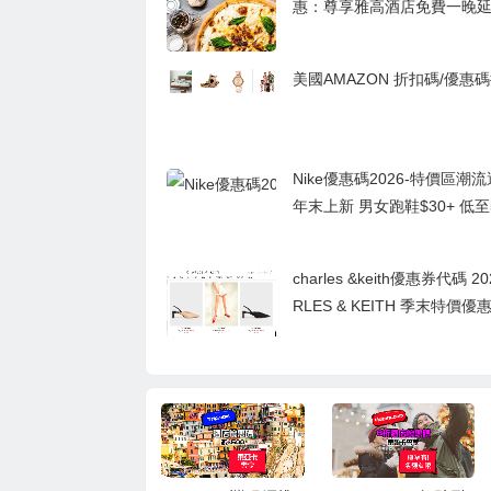
惠：尊享雅高酒店免費一晚
美國AMAZON 折扣碼/優惠碼
Nike優惠碼2026-特價區潮
年末上新 男女跑鞋$30+ 低至
門檻包郵
charles &keith優惠券代碼 20
RLES & KEITH 季末特價
貨品低至7折