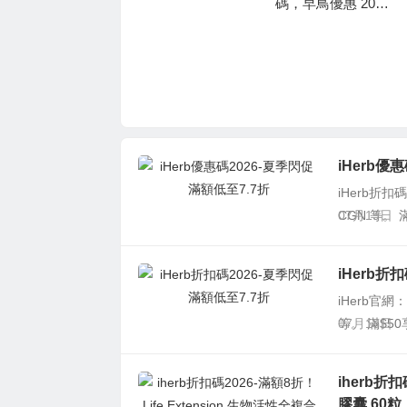
碼，早鳥優惠 2020
hat with DORI 短
空機票特惠, 香港直
首爾歌謠大賞門
線遊優惠碼，恆生
飛新西蘭-奧克蘭 H
票、鎮海櫻花節享9
卡訂短線自由行每
K$3,330起
折
單減HK$250，澳門
自由行/船飛+酒店2
日1夜 每人連稅HK
$594起
iHerb優
iHerb折扣
CGN 等。 
07月19日
iHerb折
iHerb官網
等。 滿$50
07月18日
iherb折
膠囊 60粒 