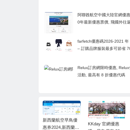
阿聯酋航空中國大陸官網優惠券,
0年最新優惠票價, 飛國外往
票
farfetch優惠碼2026-2021 年
– 訂購品牌服裝最多可節省 7
Relux訂房網限時優惠, Rel
活動, 最高有 8 折優惠代碼
新西蘭航空早鳥優
KKday 官網優惠
永安旅游 聯同 恆生
惠券2024,新西蘭航