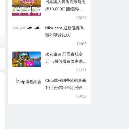
日本國人氣酒店限時現
折促銷
折10,000日圓優惠/年
中感謝早鳥優惠-最高
06/16
現折10,000日圓, Japa
Nike.com 迎新優惠碼
nican-e路東瀛最新201
額外即減$100
9年中優惠券
12/05
永安旅遊 訂國泰航空
五一/暑假機票優惠碼2
026！香港飛墨爾本/悉
01/31
尼/阿得萊德/布里斯本
Ctrip攜程網香港站最新
$2280起，含30kg行李
10月份信用卡訂房優惠
碼/折扣碼推薦
09/30