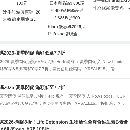
途牛旅游 最新2019
年終促銷優惠碼, 
途牛旅游優惠碼, 20
會員APP福利1288
20春節泰國旅遊促
出行大禮包/國內接
銷, 錯峰游曼芭過個
Klook優惠碼2026, J
送機滿減券50元/包
溫暖冬，滿5000元
R Passc贈現金券/
車25元優惠券/國際
減100元
世界樂園94折/歐洲
酒店滿減券40元
火車票通行證85折,
惠碼2026-夏季閃促 滿額低至7.7折
日本商品滿3,888現
碼2026-夏季閃促 滿額低至7.7折 iHerb 現有 ：夏季閃促 入 Now Foods、
折400/韓國商品滿2,
滿$50享8.5折/滿$70享7.7折，需要使用優惠碼：XRSALE15。 優...
888現折300
扣碼2026-夏季閃促 滿額低至7.7折
：夏季閃促 滿額低至7.7折 iHerb 現有 ：夏季閃促 入 Now Foods、CGN
享8.5折/滿$70享7.7折，需要使用優惠碼：XRSALE15。 折扣碼： X...
扣碼2026-滿額8折！Life Extension 生物活性全複合維生素B素食
￥60.89was ￥76.108折