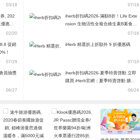
03/18
07/18
 202
iherb折扣碼2026-滿額8折！Life Exte
返優惠機
nsion 生物活性全複合維生素B素食膠
囊 60粒 ￥60.89was ￥76.108折
02/20
07/18
 8.8 促銷
iHerb 精選折上折額外 9 折優惠碼
0%！
07/29
07/10
ux會員抽獎
iherb折扣碼2026-夏季特賣啓動 立即
購買 iHerb官網：夏季特賣啓動 膳食
補劑8折
06/27
06/24