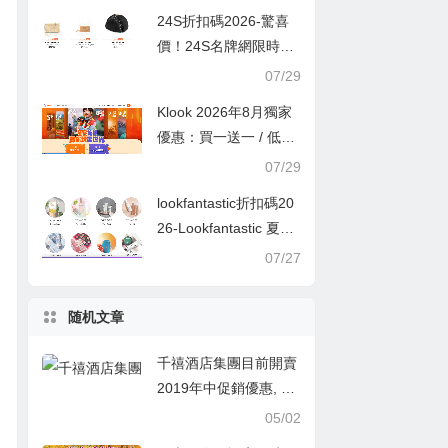
24S折扣碼2026-驚喜
價！24S名牌網限時9
折！Louis Vuitton 精選
07/29
熱賣袋款低至香港售價
Klook 2026年8月獨家
72折！
優惠：買一送一 / 低至
半價
07/29
lookfantastic折扣碼20
26-Lookfantastic 夏日
優惠低至65折優惠碼
07/27
随机文章
千禧酒店集團目前開賣
2019年中促銷優惠, 亞
洲各地訂房低至6折起,
05/02
會員預訂可再享額外8