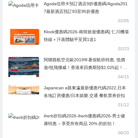
Agoda信用卡預訂酒店9折優惠碼/Agoda201
7最新酒店預訂93至95折優惠
02/05
Klook優惠碼2026-南韓旅遊優惠碼] 仁川機場
快線＋汗蒸體驗平至買1送1
02/23
阿聯酋航空北歐2019年暑假航班特惠, 抵價
遊/抵飛挪威！香港來回奧斯陸$2,025起！丹
麥/瑞典都抵！可暑假出發
04/15
Japanican e路東瀛最新優惠代碼2022,日本
各地訂房優惠/日本娛樂.交通.餐飲票券折扣
01/12
iherb折扣碼2026-iherb優惠碼2026-男士健
康特惠 – 享受所有商品 20% 的折扣！
06/20