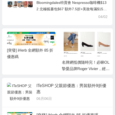
Bloomingdales特賣會 Nespresso咖啡機$13
2 北極狐書包$67 額外7.5折+美妝每滿$150
減$20
04/02
[突發] iHerb 全網額外 85 折
優惠碼
名牌網抵價隨時完！必睇OL
摯愛品牌Roger Vivier，經典
人氣鞋款低至香港售價79
折！
ITeSHOP 父親節優惠：男裝額外9折優
惠
06月06日