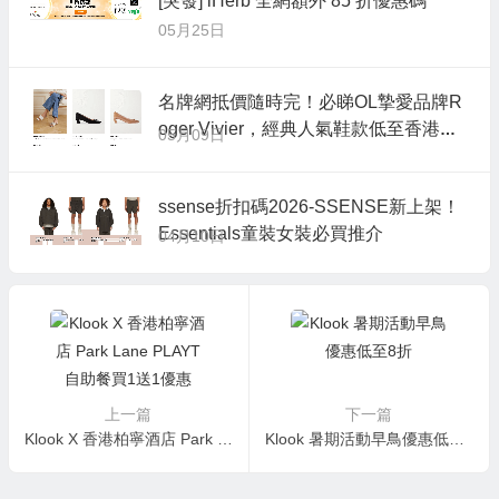
[突發] iHerb 全網額外 85 折優惠碼
05月25日
名牌網抵價隨時完！必睇OL摯愛品牌R
oger Vivier，經典人氣鞋款低至香港售
05月09日
價79折！
ssense折扣碼2026-SSENSE新上架！
Essentials童裝女裝必買推介
04月10日
上一篇
下一篇
Klook X 香港柏寧酒店 Park Lane PLAYT 自助餐買1送1優惠
Klook 暑期活動早鳥優惠低至8折