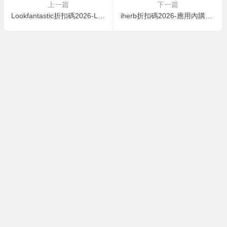
上一篇
下一篇
Lookfantastic折扣碼2026-Lookfantastic X ICONIC 特別版beauty box優惠：低至36折優惠
iherb折扣碼2026-應用內購買可享受20％的折扣-立即訂購！