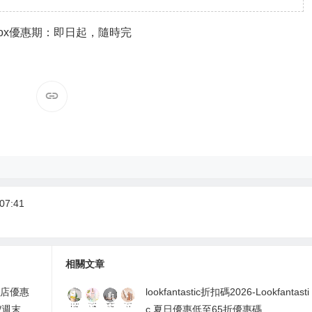
auty box優惠期：即日起，隨時完
07:41
相關文章
酒店優惠
lookfantastic折扣碼2026-Lookfantasti
惠/週末限
c 夏日優惠低至65折優惠碼