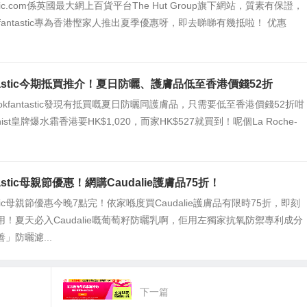
tastic.com係英國最大網上百貨平台The Hut Group旗下網站，質素有保證，
kfantastic專為香港慳家人推出夏季優惠呀，即去睇睇有幾抵啦！ 优惠
antastic今期抵買推介！夏日防曬、護膚品低至香港價錢52折
okfantastic發現有抵買嘅夏日防曬同護膚品，只需要低至香港價錢52折咁
nist皇牌爆水霜香港要HK$1,020，而家HK$527就買到！呢個La Roche-
ntastic母親節優惠！網購Caudalie護膚品75折！
tastic母親節優惠今晚7點完！依家喺度買Caudalie護膚品有限時75折，即刻
！夏天必入Caudalie嘅葡萄籽防曬乳啊，佢用左獨家抗氧防禦專利成分
」防曬濾...
下一篇