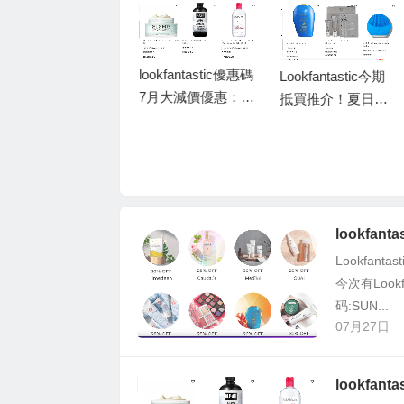
lookfantastic優惠碼
Lookfantastic今期
ookfantastic折扣碼
7月大減價優惠：低
抵買推介！夏日防
026-Lookfantastic
至6折優惠碼
曬、護膚品低至香
夏日優惠低至65折
港價錢52折
優惠碼
lookfan
Lookfan
今次有Loo
码:SUN...
07月27日
lookfa