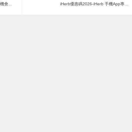
lookfantastic優惠碼2026-最後機會！Mother’s day套裝超筍優惠，Grow Gorgeous 皇牌套裝HK$340起入手
iHerb優惠碼2026-iHerb 手機App專享 額外 8 折優惠碼