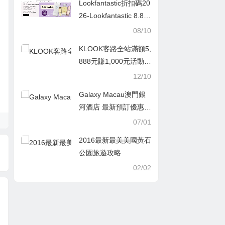
Lookfantastic折扣碼20
26-Lookfantastic 8.8超
勁優惠，67折優惠碼
08/10
KLOOK客路全站滿額5,
888元賺1,000元活動優
惠碼 加碼5折活動優惠
12/10
開搶！
Galaxy Macau澳門銀
河酒店 最新預訂優惠券
2019，促銷低至85折/
07/01
註册會員訂房加享95折
2016最新最美美國黃石
公園旅遊攻略
02/02