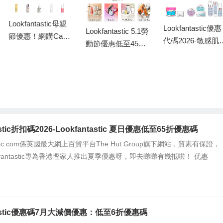
Lookfantastic母親
Lookfantastic優惠
Lookfantastic 5.1勞
節優惠！網購Caud
代碼2026-敏感肌救
動節優惠低至45折
alie護膚品75折！
星！First Aid Beaut
優惠碼＋折上折額
y 限時減價低至5
外即減$100
折！抵買人氣護膚
品套裝推介！
tastic折扣碼2026-Lookfantastic 夏日優惠低至65折優惠碼
tastic.com係英國最大網上百貨平台The Hut Group旗下網站，質素有保證，
kfantastic專為香港慳家人推出夏季優惠呀，即去睇睇有幾抵啦！ 优惠
ntastic優惠碼7月大減價優惠：低至6折優惠碼