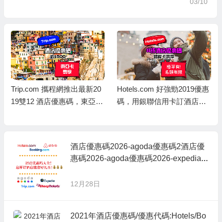
03/10
Trip.com 攜程網推出最新20
Hotels.com 好強勁2019優惠
19雙12 酒店優惠碼，東亞卡
碼，用銀聯信用卡訂酒店，
訂酒店連稅滿 HK$5,000減 H
即享8折優惠，儲到Welcom
K$500，相當於9折優惠
e Rewards 10晚送1晚
酒店優惠碼2026-agoda優惠碼2酒店優
惠碼2026-agoda優惠碼2026-expedia
折扣碼-booking hotel優惠碼,ctrip訂房優
惠代碼,永安旅遊優惠碼021-expedia折
12月28日
扣碼2026-booking hotel優惠碼,ctrip訂
房優惠代碼,永安旅遊優惠碼
2021年酒店優惠碼/優惠代碼:Hotels/Bo