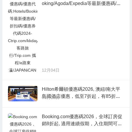
oking/Agoda/Expedia等最新優惠碼/折
扣碼/優惠券代碼2024-Ctrip.com/kkday/
Klook客路旅行/Trip.com 攜程/e路東瀛/J
APANiCAN
12月04日
Hilton希爾頓優惠碼2026, 澳紐/南大平
島國酒店優惠，低至7折起，有85折餐
03月15日
飲優惠
Booking.com優惠碼2026，全球訂房促
銷8折起, 適用連續假期，入住期間可到
5月底, 台灣各地/熱門日韓/曼谷/港澳/歐