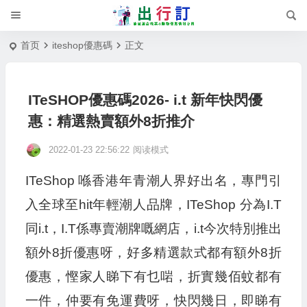
首页
iteshop優惠碼
正文
ITeSHOP優惠碼2026- i.t 新年快閃優
惠：精選熱賣額外8折推介
2022-01-23 22:56:22
阅读模式
ITeShop 喺香港年青潮人界好出名，專門引
入全球至hit年輕潮人品牌，ITeShop 分為I.T
同i.t，I.T係專賣潮牌嘅網店，i.t今次特別推出
額外8折優惠呀，好多精選款式都有額外8折
優惠，慳家人睇下有乜啱，折實幾佰蚊都有
一件，仲要有免運費呀，快閃幾日，即睇有