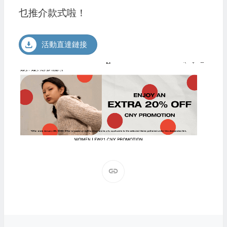
乜推介款式啦！
活動直達鏈接