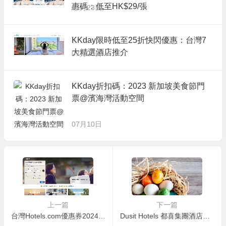
惠碼：低至HK$29/張
07月23日
KKday限時低至25折快閃優惠：台灣7
大精選酒店推介
07月23日
KKday折扣碼：2023 新加坡美食節門
票@濱海灣活動空間
07月10日
上一篇
下一篇
台灣Hotels.com優惠券2024, APP限定 9%折扣, 訂房滿額4,999元現折499元, 10%折扣碼APP限定
Dusit Hotels 都喜集團酒店預訂優惠碼 2020農历新年優惠, 預訂菲律賓達沃杜斯特塔尼住宅酒店（Thani Residence Davao）即享7折優惠+免費早餐