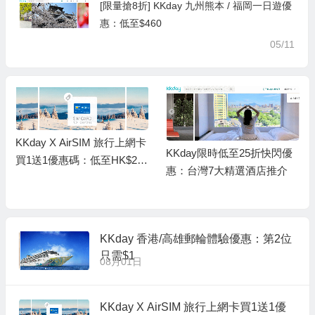
[限量搶8折] KKday 九州熊本 / 福岡一日遊優
惠：低至$460
05/11
KKday X AirSIM 旅行上網卡
KKday限時低至25折快閃優
買1送1優惠碼：低至HK$29/
惠：台灣7大精選酒店推介
張
KKday 香港/高雄郵輪體驗優惠：第2位
只需$1
08月01日
KKday X AirSIM 旅行上網卡買1送1優