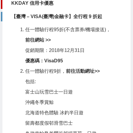
KKDAY 信用卡優惠
【臺灣 – VISA(臺灣)金融卡】全行程 9 折起
任一體驗行程95折(不含票券/機場接送)，
前往網站 >>
促銷期限：2018年12月31日
優惠碼：
VisaD95
任一體驗行程9折，
前往活動網址>>
包括:
富士山玩雪巴士一日遊
沖繩冬季賞鯨
北海道特色體驗 冰釣半日遊
留壽都度假邨滑雪巴士