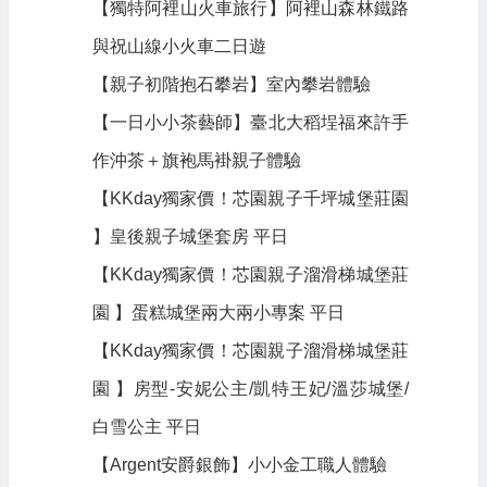
【獨特阿裡山火車旅行】阿裡山森林鐵路
與祝山線小火車二日遊
【親子初階抱石攀岩】室內攀岩體驗
【一日小小茶藝師】臺北大稻埕福來許手
作沖茶＋旗袍馬褂親子體驗
【KKday獨家價！芯園親子千坪城堡莊園
】皇後親子城堡套房 平日
【KKday獨家價！芯園親子溜滑梯城堡莊
園 】蛋糕城堡兩大兩小專案 平日
【KKday獨家價！芯園親子溜滑梯城堡莊
園 】房型-安妮公主/凱特王妃/溫莎城堡/
白雪公主 平日
【Argent安爵銀飾】小小金工職人體驗