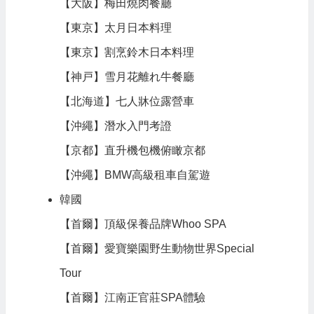
【大阪】梅田燒肉餐廳
【東京】太月日本料理
【東京】割烹鈴木日本料理
【神戸】雪月花離れ牛餐廳
【北海道】七人牀位露營車
【沖繩】潛水入門考證
【京都】直升機包機俯瞰京都
【沖繩】BMW高級租車自駕遊
韓國
【首爾】頂級保養品牌Whoo SPA
【首爾】愛寶樂園野生動物世界Special
Tour
【首爾】江南正官莊SPA體驗