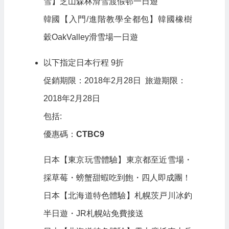
雪】芝山森林滑雪渡假邨一日遊
韓國【入門/進階教學全都包】韓國橡樹
穀OakValley滑雪場一日遊
以下指定日本行程 9折
促銷期限：2018年2月28日 旅遊期限：
2018年2月28日
包括:
優惠碼：
CTBC9
日本【東京玩雪體驗】東京都至近雪場・
採草莓・螃蟹甜蝦吃到飽・四人即成團！
日本【北海道特色體驗】札幌茨戸川冰釣
半日遊・JR札幌站免費接送