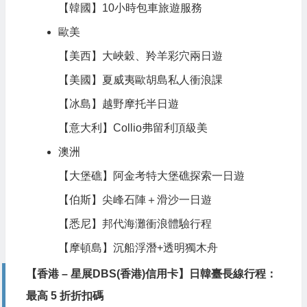
【韓國】10小時包車旅遊服務
歐美
【美西】大峽穀、羚羊彩穴兩日遊
【美國】夏威夷歐胡島私人衝浪課
【冰島】越野摩托半日遊
【意大利】Collio弗留利頂級美
澳洲
【大堡礁】阿金考特大堡礁探索一日遊
【伯斯】尖峰石陣＋滑沙一日遊
【悉尼】邦代海灘衝浪體驗行程
【摩頓島】沉船浮潛+透明獨木舟
【香港 – 星展DBS(香港)信用卡】日韓臺長線行程：
最高 5 折折扣碼