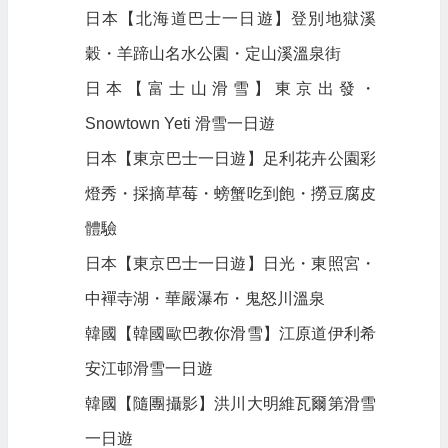
日本【北海道巴士一日遊】登別地獄溪
穀・羊蹄山名水公園・定山溪溫泉街
日本【富士山滑雪】東京出發・
Snowtown Yeti 滑雪一日遊
日本【東京巴士一日遊】足利花卉公園彩
燈秀・採摘草莓・螃蟹吃到飽・撈豆腐皮
體驗
日本【東京巴士一日遊】日光・東照宮・
中襌寺湖・華嚴瀑布・鬼怒川溫泉
韓國【韓國歐巴教你滑雪】江原道伊利希
安江邨滑雪一日遊
韓國【隨團攝影】洪川大明維瓦爾第滑雪
一日遊