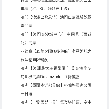
韓國【輕鬆往返釜山景點】釜山觀光巴士
車票（紅、藍、綠線自由選）
澳門【浪漫巴黎風情】澳門巴黎鐵塔觀景
臺門票
澳門【澳門金沙城中心】 中國秀《西遊
記》門票
菲律賓【豪華夕陽晚餐遊船】宿霧巡航之
旅酒精無限暢飲
澳洲【澳洲最大主題樂園 】黃金海岸夢
幻世界門票Dreamworld – 7折優惠
澳洲【墨爾本近郊景點】格蘭坪國家公園
一日遊
澳洲【一覽雪梨市景】雪梨塔門票、空中