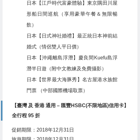
日本【江戶時代富豪體驗】東京隅田川屋
形船日間巡航（享用豪華午餐＆無限暢
飲）
日本【日式神社婚禮】最正統日本神前結
婚式（情侶雙人平日價）
日本【沖繩離島浮潛】慶良間Kuefu島浮
潛半日遊（附中文教練及免費攝影）
日本【世界最大海豚秀】名古屋港水族館
門票 （中部國際機場取票）
【臺灣 及 香港 通用 – 匯豐HSBC(不限地區)信用卡】
全行程 95 折
促銷期限：2018年12月31日
旅遊期限：2018年12月31日