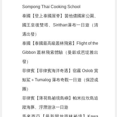
Sompong Thai Cooking School
泰國【登上泰國屋脊】茵他儂國家公園、
國王皇後雙塔、Sirithan瀑布一日遊（清
邁出發）
泰國【泰國最高級叢林飛索】Flight of the
Gibbon 叢林飛索體驗（曼穀或芭堤雅出
發）
菲律賓【菲律賓海洋奇遇】宿霧 Oslob 賞
鯨鯊＋Tumalog 瀑布奇觀一日遊（保證成
團）
菲律賓【薄荷島祕境島嶼】帕米拉坎島追
蹤海豚、浮潛游泳一日遊
馬來西亞【最新開放雨林祕境】Kawa