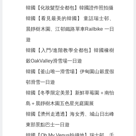
韓國【化妝髮型全都包】韓國證件照拍攝
韓國【看見最美的韓國】 童話瑞士邨、
晨靜樹木園、江邨鐵路單車Railbike 一日
遊
韓國【入門/進階教學全都包】韓國橡樹
穀OakValley滑雪場一日遊
韓國【釜山唯一滑雪場】伊甸園山穀度假
邨滑雪一日遊
韓國【冬季限定美景】新鮮草莓園＋南怡
島＋晨靜樹木園五色星光庭園展
韓國【濟州走透透】海女秀、城山日出峰
東部景點巴士一日遊
韓國【Oh My Venus拍攝地】瑞士邨、千