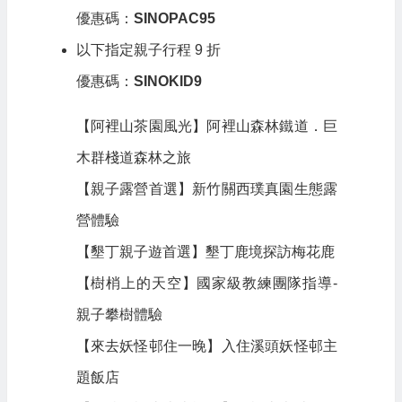
優惠碼：
SINOPAC95
以下指定親子行程 9 折
優惠碼：
SINOKID9
【阿裡山茶園風光】阿裡山森林鐵道．巨
木群棧道森林之旅
【親子露營首選】新竹關西璞真園生態露
營體驗
【墾丁親子遊首選】墾丁鹿境探訪梅花鹿
【樹梢上的天空】國家級教練團隊指導-
親子攀樹體驗
【來去妖怪邨住一晚】入住溪頭妖怪邨主
題飯店