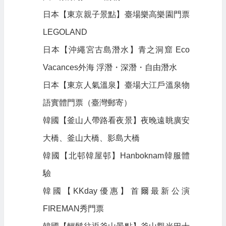
日本【東京親子景點】臺場樂高樂園門票
LEGOLAND
日本【沖繩宮古島潛水】青之洞窟 Eco
Vacances外海 浮潛・深潛・自由潛水
日本【東京人氣溫泉】臺場大江戶溫泉物
語實體門票（臺灣郵寄）
韓國【釜山人帶路看夜景】夜晚遠眺廣安
大橋、釜山大橋、影島大橋
韓國【北邨韓屋邨】Hanboknam韓服體
驗
韓國【KKday優惠】首爾最新公演
FIREMAN秀門票