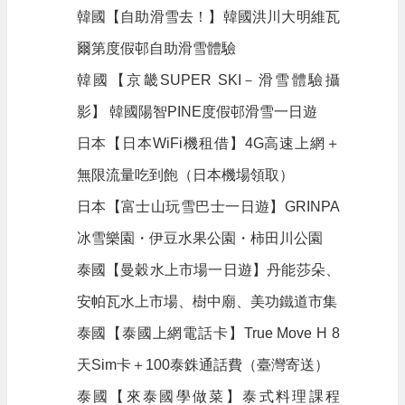
韓國【自助滑雪去！】韓國洪川大明維瓦
爾第度假邨自助滑雪體驗
韓國【京畿SUPER SKI－滑雪體驗攝
影】 韓國陽智PINE度假邨滑雪一日遊
日本【日本WiFi機租借】4G高速上網＋
無限流量吃到飽（日本機場領取）
日本【富士山玩雪巴士一日遊】GRINPA
冰雪樂園・伊豆水果公園・柿田川公園
泰國【曼穀水上市場一日遊】丹能莎朵、
安帕瓦水上市場、樹中廟、美功鐵道市集
泰國【泰國上網電話卡】True Move H 8
天Sim卡＋100泰銖通話費（臺灣寄送）
泰國【來泰國學做菜】泰式料理課程