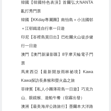
韓國【韓國特色表演】首爾弘大NANTA
亂打秀門票
韓國【KKday專屬團】南怡島＋小法國邨
＋江邨鐵道自行車一日遊
印尼【峇裡島賞日出】巴杜爾火山徒步健
行一日遊
澳門【澳門新濠影匯】8字摩天輪電子門
票
馬來西亞【最新開放雨林祕境】Kawa
Kawa探訪長鼻猴和螢火蟲之旅
菲律賓【私人小團薄荷島一日遊】巧克力
山、眼鏡猴、遊船午餐（宿霧出發）
澳洲【最美海岸公路旅行】墨爾本大洋路