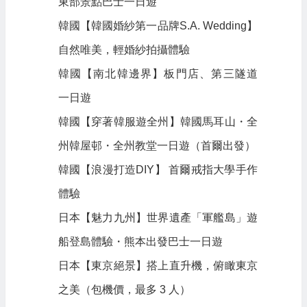
東部景點巴士一日遊
韓國【韓國婚紗第一品牌S.A. Wedding】
自然唯美，輕婚紗拍攝體驗
韓國【南北韓邊界】板門店、第三隧道
一日遊
韓國【穿著韓服遊全州】韓國馬耳山・全
州韓屋邨・全州教堂一日遊（首爾出發）
韓國【浪漫打造DIY】 首爾戒指大學手作
體驗
日本【魅力九州】世界遺產「軍艦島」遊
船登島體驗・熊本出發巴士一日遊
日本【東京絕景】搭上直升機，俯瞰東京
之美（包機價，最多 3 人）