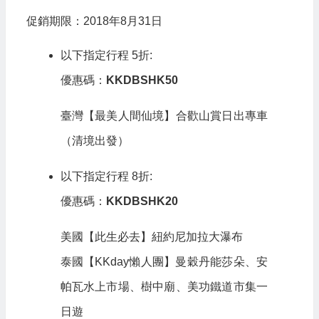
促銷期限：2018年8月31日
以下指定行程 5折:
優惠碼：
KKDBSHK50
臺灣【最美人間仙境】合歡山賞日出專車
（清境出發）
以下指定行程 8折:
優惠碼：
KKDBSHK20
美國【此生必去】紐約尼加拉大瀑布
泰國【KKday懶人團】曼穀丹能莎朵、安
帕瓦水上市場、樹中廟、美功鐵道市集一
日遊