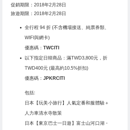
促銷期限：2018年2月28日
旅遊期限：2018年2月28日
全行程 94 折 (不含機場接送、純票券類、
WIFI與網卡)
優惠碼：
TWCITI
以下指定日韓商品：滿TWD3,800元，折
TWD400元 (最高約10.5%折扣)
優惠碼：
JPKRCITI
包括:
日本【玩美小旅行】人氣定番和服體驗＋
人力車清水寺散策
日本【東京巴士一日遊】富士山河口湖・