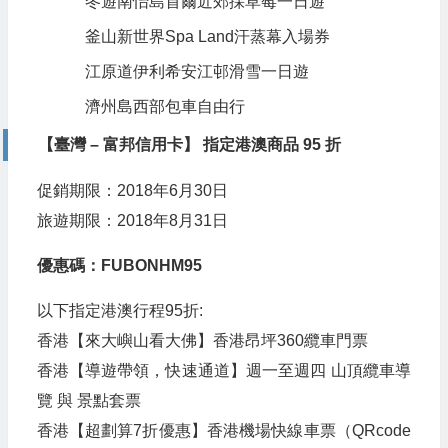
冬遊南怡島首爾近郊採草莓一日遊
釜山新世界Spa Land汗蒸幕入場券
江原道伊利希安江邨滑雪一日遊
濟州島西部包車自由行
【臺灣 – 富邦信用卡】 指定港澳商品 95 折
促銷期限：2018年6月30日
旅遊期限：2018年8月31日
優惠碼：
FUBONHM95
以下指定港澳行程95折:
香港【來大嶼山看大佛】香港昂坪360纜車門票
香港【導遊帶領，快速通道】週一至週四 山頂纜車導
覽 與 景點套票
香港【超劃算7折優惠】香港機場快線車票（QRcode