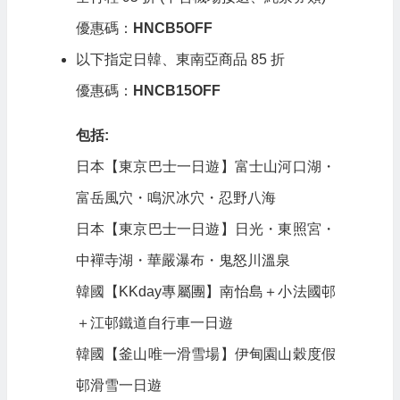
優惠碼：
HNCB5OFF
以下指定日韓、東南亞商品 85 折
優惠碼：
HNCB15OFF
包括:
日本【東京巴士一日遊】富士山河口湖・
富岳風穴・鳴沢冰穴・忍野八海
日本【東京巴士一日遊】日光・東照宮・
中襌寺湖・華嚴瀑布・鬼怒川溫泉
韓國【KKday專屬團】南怡島＋小法國邨
＋江邨鐵道自行車一日遊
韓國【釜山唯一滑雪場】伊甸園山穀度假
邨滑雪一日遊