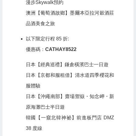
漫步Skywalk預約
澳洲【葡萄酒故鄉】墨爾本亞拉河穀酒莊
品酒美食之旅
以下限定行程 85 折:
優惠碼：
CATHAY8522
日本【經典巡禮】鎌倉橫濱巴士一日遊
日本【京都和服租借】清水道四季櫻花和
服體驗
日本【沖繩南部】齋場禦嶽・知念岬・新
原海灘巴士半日遊
韓國【一窺北韓神祕】前進板門店 DMZ
38 度線