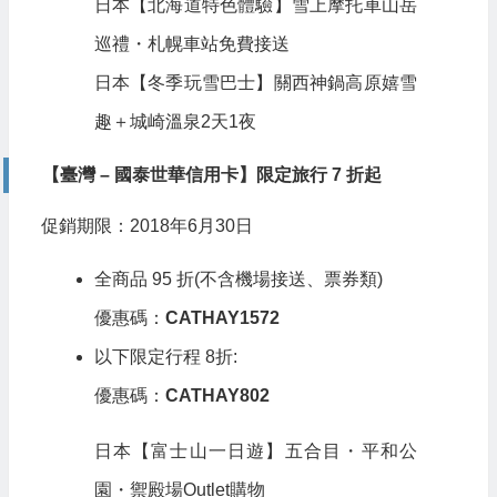
日本【北海道特色體驗】雪上摩托車山岳
巡禮・札幌車站免費接送
日本【冬季玩雪巴士】關西神鍋高原嬉雪
趣＋城崎溫泉2天1夜
【臺灣 – 國泰世華信用卡】限定旅行 7 折起
促銷期限：2018年6月30日
全商品 95 折(不含機場接送、票券類)
優惠碼：
CATHAY1572
以下限定行程 8折:
優惠碼：
CATHAY802
日本【富士山一日遊】五合目・平和公
園・禦殿場Outlet購物