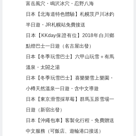
富岳風穴・鳴沢冰穴・忍野八海
日本【北海道特色體驗】札幌茨戸川冰釣
半日遊・JR札幌站免費接送
日本【KKday保證有位】2018年白川鄉
點燈巴士一日遊（名古屋出發）
日本【冬季玩雪巴士】六甲山玩雪＋有馬
溫泉・太閤之湯
日本【冬季玩雪巴士】喜樂樂雪上樂園・
小樽天然溫泉一日遊・含中文導遊
日本【東京滑雪採草莓】群馬玉原雪場一
日遊（新宿出發）
日本【沖繩包車】客製化行程・免費贈送
中文服務（可飯店、遊輪港口接送）