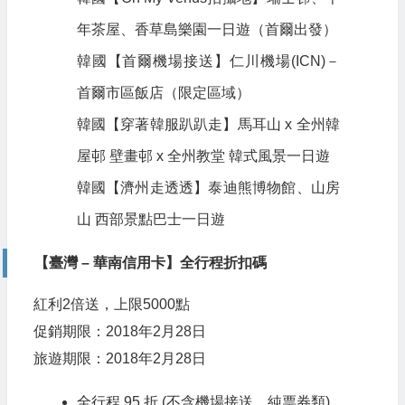
年茶屋、香草島樂園一日遊（首爾出發）
韓國【首爾機場接送】仁川機場(ICN)－
首爾市區飯店（限定區域）
韓國【穿著韓服趴趴走】馬耳山 x 全州韓
屋邨 壁畫邨 x 全州教堂 韓式風景一日遊
韓國【濟州走透透】泰迪熊博物館、山房
山 西部景點巴士一日遊
【臺灣 – 華南信用卡】全行程折扣碼
紅利2倍送，上限5000點
促銷期限：2018年2月28日
旅遊期限：2018年2月28日
全行程 95 折 (不含機場接送、純票券類)