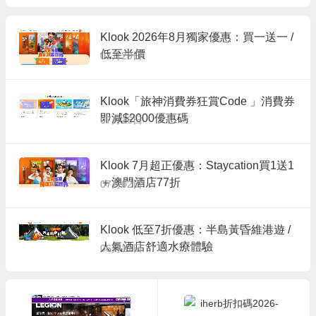
Klook 2026年8月獨家優惠：買一送一 /
低至半價
07月29日
Klook「旅神消費券狂賞Code 」消費券
即減$2000優惠碼
07月16日
Klook 7月超正優惠：Staycation買1送1
＋澳門酒店77折
07月02日
Klook 低至7折優惠：半島黃昏維港遊 /
人氣酒店舒適水療體驗
06月11日