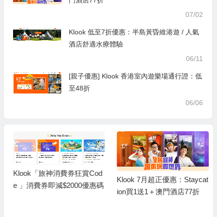
07/02
Klook 低至7折優惠：半島黃昏維港遊 / 人氣
酒店舒適水療體驗
06/11
[親子優惠] Klook 香港室內遊樂場通行證：低
至48折
06/06
Klook「旅神消費券狂賞Cod
Klook 7月超正優惠：Staycat
e 」消費券即減$2000優惠碼
ion買1送1＋澳門酒店77折