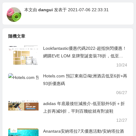
本文由
dangui
发表于 2021-07-06 22:33:31
隨機文章
Lookfantastic優惠代碼2022-超抵快閃優惠！
網購EVE LOM 皇牌聖誕套裝78折，低至香
港價錢53折！
10/24
Hotels.com 預訂東南亞/歐洲酒店低至6折+再
93折優惠碼
06/27
adidas 年底最後狂減推介-低至額外5折＋折
上折再減9折，平到百幾蚊就有對波鞋
12/27
Anantara安納塔拉7天優惠活動/安納塔拉酒