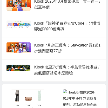
Klook 2026年8月獨家優惠：買一送一 /
低至半價
07月29日
Klook「旅神消費券狂賞Code 」消費券
即減$2000優惠碼
07月16日
Klook 7月超正優惠：Staycation買1送1
＋澳門酒店77折
07月02日
Klook 低至7折優惠：半島黃昏維港遊 /
人氣酒店舒適水療體驗
06月11日