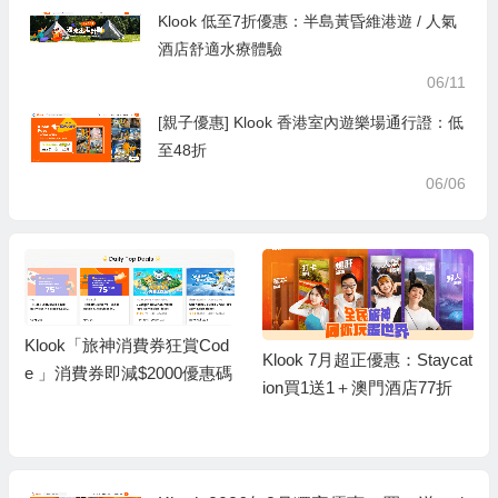
Klook 低至7折優惠：半島黃昏維港遊 / 人氣
酒店舒適水療體驗
06/11
[親子優惠] Klook 香港室內遊樂場通行證：低
至48折
06/06
Klook「旅神消費券狂賞Cod
Klook 7月超正優惠：Staycat
e 」消費券即減$2000優惠碼
ion買1送1＋澳門酒店77折