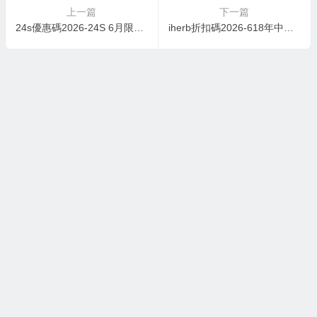
上一篇
下一篇
24s優惠碼2026-24S 6月限定 618優惠：額外75折優惠碼
iherb折扣碼2026-618年中盛典 精選膳食補劑、運動健康類產品8.2折