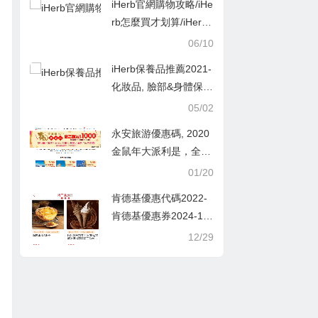
iHerb官網購物攻略/iHe
用經驗教學
rb怎麼買才划算/iHerb
折扣碼、優惠碼、回饋
06/10
金
iHerb保養品推薦2021-
化妝品, 臉部&身體保養
品評價
05/02
永安旅游優惠碼, 2020
金鼠年大派利是，全線
機票滿HK$1,000每位
01/20
減HK$100/酒店滿HK
肯德基優惠代碼2022-
$1,000每單減HK$100/
肯德基優惠券2024-1月
自由行套票每位減HK
2月-12月-肯德基kfc優
12/29
$150
惠活動 外送