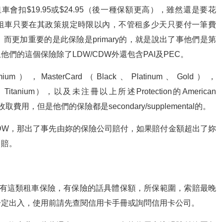
次租車會扣$19.95或$24.95（後一種保額更高），雖然還是要花
個保險一次租車只要在其政策規定時限以內，不管租多少天只要付一筆費
更加重要的是此保險是primary的，就是說出了事他們是第
們的這個保險除了LDW/CDW外還包含PAI及PEC。
emium），MasterCard（Black、Platinum、Gold），
iva、Titanium），以及未注冊以上所述Protection的American
取費用，但是他們的保險都是secondary/supplemental的。
CDW，那出了事先由妳的保險公司賠付，如果賠付金額超出了妳
司賠。
含有這類租車保險，有保險的話具體保額，所保範圍，索賠最晚
一定出入，使用前請先查閱信用卡手冊或詢問信用卡公司。