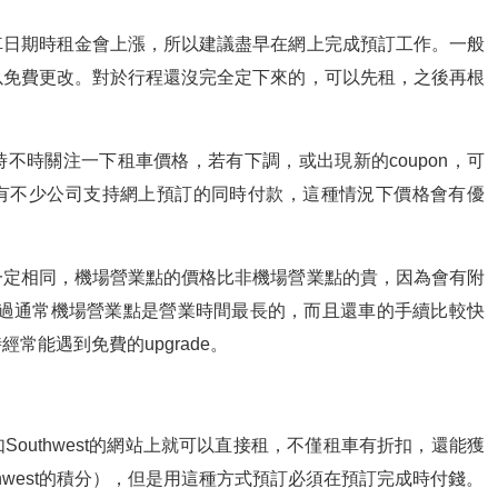
車日期時租金會上漲，所以建議盡早在網上完成預訂工作。一般
以免費更改。對於行程還沒完全定下來的，可以先租，之後再根
不時關注一下租車價格，若有下調，或出現新的coupon，可
有不少公司支持網上預訂的同時付款，這種情況下價格會有優
一定相同，機場營業點的價格比非機場營業點的貴，因為會有附
charge，不過通常機場營業點是營業時間最長的，而且還車的手續比較快
常能遇到免費的upgrade。
outhwest的網站上就可以直接租，不僅租車有折扣，還能獲
it（Southwest的積分），但是用這種方式預訂必須在預訂完成時付錢。