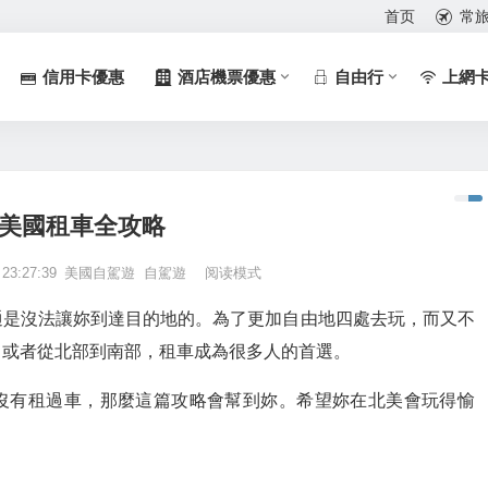
首页
常
信用卡優惠
酒店機票優惠
自由行
上網
美國租車全攻略
 23:27:39
美國自駕遊
自駕遊
阅读模式
通是沒法讓妳到達目的地的。為了更加自由地四處去玩，而又不
，或者從北部到南部，租車成為很多人的首選。
沒有租過車，那麼這篇攻略會幫到妳。希望妳在北美會玩得愉