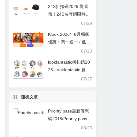
24S折扣碼2026-驚喜
價！24S名牌網限時9
折！Louis Vuitton 精選
07/29
熱賣袋款低至香港售價
Klook 2026年8月獨家
72折！
優惠：買一送一 / 低至
半價
07/29
lookfantastic折扣碼20
26-Lookfantastic 夏日
優惠低至65折優惠碼
07/27
随机文章
Priority pass最新優惠
碼2018/Priority pass會
員9折優惠/機場貴賓室
08/25
Priority pass卡購買使