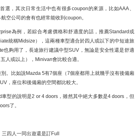
搜索是首選，其次日常生活中也有很多coupon的來源，比如AAA、
各航空公司的會有也經常能收到coupon。
prise為例，若綜合考慮價格和舒適度的話，推薦Standard或
termediate統稱Midsize），這兩種車型適合於四人或以下的中短途旅
mediate也夠用了，長途旅行建議中型SUV，無論是安全性還是舒適
人或以上），Minivan會比較合適。
大差別。比如說Mazda 5有7個座（7個座都用上就幾乎沒有後備廂
類似於SUV，座位和後備廂的空間都比較大。
型的說明是2 or 4 doors，雖然其中絕大多數是4 doors，但
oors了。
無幾，三四人一同出遊還是訂Full