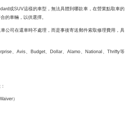
andard或SUV這樣的車型，無法具體到哪款車，在營業點取車的
符合的車輛，以供選擇。
租車公司在還車時不處理，而是事後寄送郵件索取修理費用，具
、Avis、Budget、Dollar、Alamo、National、Thrifty等
險：
 Waiver）
）