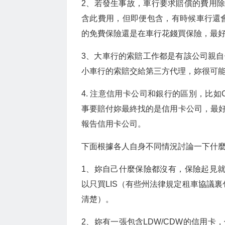
2、若發生事故，車行要求賠償的費用除了修
含此費用，但即便包含，有時候車行還會索賠A
的免費保險還是在車行花錢買保險，最
3、大車行的索賠工作都是有該公司親
小車行的索賠交給第三方代理，妳很可
4. 注意信用卡公司和銀行的區別，比如Citi Di
事要賠付妳最終找的是信用卡公司，最
報告信用卡公司。
下面根據各人自身不同情況討論一下什
1、妳自己什麼保險都沒有，保險起見就在車
以只買LIS（有些州法律規定租車協議裏
清楚）。
2、妳有一張包含LDW/CDW的信用卡