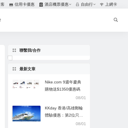
旅客
信用卡優惠
酒店機票優惠
自由行
上網卡
卡
聯繫我/合作
最新文章
Nike.com 9週年慶典
購物送$1350優惠碼
08/01
KKday 香港/高雄郵輪
體驗優惠：第2位只需
$1
08/01