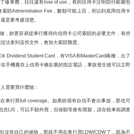
車費，往往還有lose of use，有的信用卡注明賠付範圍包
dministration Fee，數額可能上百，所以到底用信用卡
好還是要考慮清楚。
自做，妳更容易從車行獲得向信用卡公司索賠的必要文件，有些
能沒法拿到這些文件，會加大索賠難度。
vidend Student Card，有VISA和MasterCard兩種，出了
好在手機裏存上信用卡條款裏的指定電話，事故發生後可以立即
麼人需要買什麼險：
行買full coverage。如果妳很有自信不會出事故，那也可
包含LIS，可以不額外買，但保額等會有限製，請在租車前調查
，但沒有自己的保險，那就不用在車行買LDW/CDW了，因為不