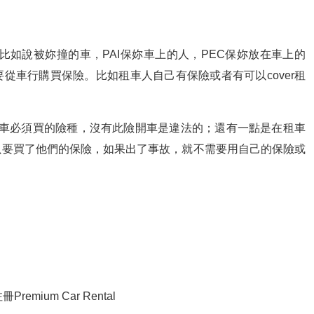
方，比如說被妳撞的車，PAI保妳車上的人，PEC保妳放在車上的
從車行購買保險。比如租車人自己有保險或者有可以cover租
駕車必須買的險種，沒有此險開車是違法的；還有一點是在租車
只要買了他們的保險，如果出了事故，就不需要用自己的保險或
remium Car Rental