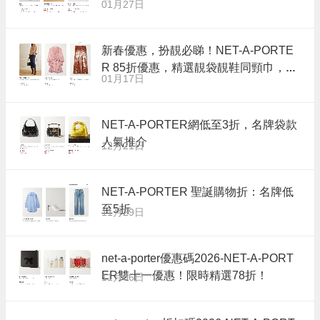
01月27日
新春優惠，扮靚必睇！NET-A-PORTE
R 85折優惠，精選靚袋靚鞋同頸巾，低
01月17日
至香港價77折！
NET-A-PORTER網低至3折，名牌袋款
人氣推介
12月21日
NET-A-PORTER 聖誕購物折：名牌低
至5折
11月29日
net-a-porter優惠碼2026-NET-A-PORT
ER雙十一優惠！限時精選78折！
11月06日