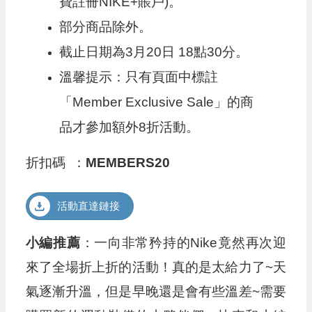
費註冊NIKE+賬戶)。
部分商品除外。
截止日期為3月20日 18點30分。
溫馨提示：只有頁面中標註
「Member Exclusive Sale」的商
品才參加額外8折活動。
折扣碼 ：
MEMBERS20
活動直達鏈接
小編推薦
：一向非常矜持的Nike竟然再次迎
來了全場折上折的活動！真的是太給力了~天
氣逐漸升溫，但是早晚還是會有些溫差~需要