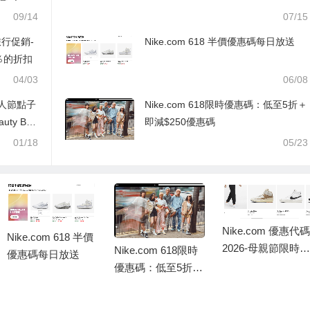
09/14
07/15
旅行促銷-
Nike.com 618 半價優惠碼每日放送
％的折扣
04/03
06/08
-情人節點子
Nike.com 618限時優惠碼：低至5折＋
auty Box
即減$250優惠碼
惠碼
01/18
05/23
Nike.com 優惠代碼
Nike.com 618 半價
2026-母親節限時8
Nike.com 618限時
優惠碼每日放送
折優惠碼
優惠碼：低至5折＋
即減$250優惠碼