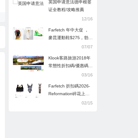
英国申请意法德申根签
证全教程/攻略推薦
12/16
Farfetch 年中大促 ，
麥昆運動鞋$275，勃肯
鞋$58 低至5折+部分額
07/07
外8.5折
Klook客路旅游2018年
常態性折扣碼/優惠碼
新用戶優惠/日本交通優
03/16
惠/App優惠
Farfetch 折扣碼2026-
Reformation碎花上衣
$44 Marni托特包$221
02/15
低至3折 德訓鞋$325