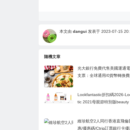
本文由
dangui
发表于 2023-07-15 20:
隨機文章
光大銀行免費代售美國運通
支票：全球通用/0貨幣轉換費/
元購物返現大優惠
Lookfantastic折扣碼2026-Loo
tic 2021母親節特別版beauty
惠：2折優惠碼
維珍航空2人同行香港直飛倫
惠/優惠碼/Ctrip訂票銀行卡