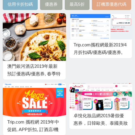
信用卡折扣碼
優惠券
最高5折
訂機票優惠代碼
Trip.com攜程網最新2019/4
月折扣碼/優惠碼/優惠券,
優惠代碼及VISA卡訂澳洲
澳門銀河酒店2019年最新
平價機票香港來回悉尼, 滿
預訂優惠碼/優惠券, 春季特
$2,000減$200
賣，預定入住低至6折起
卓悅化妝品網2019暑假優
Trip.com 攜程網 2019年中
惠券，日韓歐美、泰國美妝
促銷, APP折扣, 訂酒店/機
低至86折/7月海洋節購指定