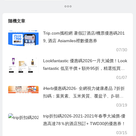
票/車票/娛樂優惠券,赚取3
產品滿HK$199/￥199
倍亚洲万里通里数
隨機文章
Trip.com攜程網 暑假訂酒店/機票優惠碼201
9, 酒店 Asiamiles裡數優惠券
07/30
Lookfantastic 優惠碼2026一月大減價！Look
fantastic 低至半價＋額外95折，精選抵買產
品推介！
01/07
iHerb優惠碼2026- 全網視力健康產品 7折折
扣碼：葉黃素、玉米黃質、覆盆子、β-胡蘿
蔔素
03/19
trip折扣碼2026-2021-2021年春季大減價-優
惠高達78％的酒店預訂+ TWD30的優惠券！
03/15