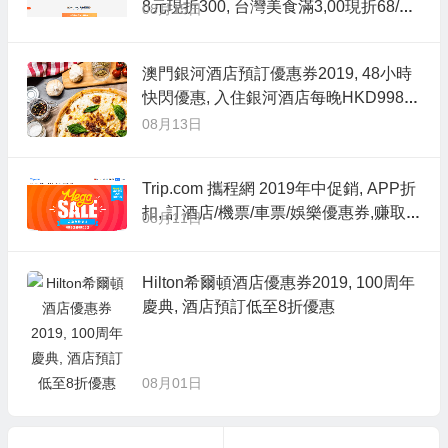
8元現折300, 台灣美食滿3,00現折68/商
08月15日
品滿2,000現折200, 新用戶滿3,000現折
700
澳門銀河酒店預訂優惠券2019, 48小時
快閃優惠, 入住銀河酒店每晚HKD998元
起+天浪淘園免費入場
08月13日
Trip.com 攜程網 2019年中促銷, APP折
扣, 訂酒店/機票/車票/娛樂優惠券,赚取3
08月11日
倍亚洲万里通里数
Hilton希爾頓酒店優惠券2019, 100周年
慶典, 酒店預訂低至8折優惠
08月01日