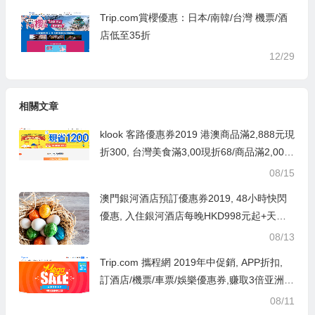
Trip.com賞櫻優惠：日本/南韓/台灣 機票/酒
店低至35折
12/29
相關文章
klook 客路優惠券2019 港澳商品滿2,888元現
折300, 台灣美食滿3,00現折68/商品滿2,000
現折200, 新用戶滿3,000現折700
08/15
澳門銀河酒店預訂優惠券2019, 48小時快閃
優惠, 入住銀河酒店每晚HKD998元起+天浪
淘園免費入場
08/13
Trip.com 攜程網 2019年中促銷, APP折扣,
訂酒店/機票/車票/娛樂優惠券,赚取3倍亚洲万
里通里数
08/11